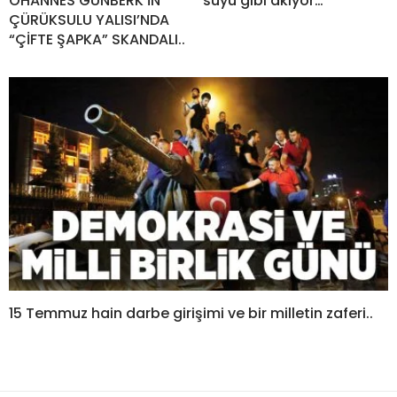
OHANNES GÜNBERK’İN
suyu gibi akıyor…
ÇÜRÜKSULU YALISI’NDA
“ÇİFTE ŞAPKA” SKANDALI..
15 Temmuz hain darbe girişimi ve bir milletin zaferi..