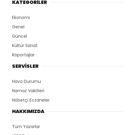
ABONE OL
15 Temmuz darbe girişimi veya 2016 Türkiye
askerî darbe teşebbüsü, darbecilerin verdiği
isimle Harekat Yıldırım veya Yurtta Sulh
Harekâtı, 15-16 Temmuz 2016 tarihleri
arasında Türk Silahlı Kuvvetleri bünyesinde
kendilerini Yurtta Sulh Konseyi olarak
tanımlayan bir grup asker tarafından
gerçekleştirilen askerî darbe teşebbüsüdür.
Hain kalkışma Türk milletinin kararlı duruşu
sayesinde etkisiz kılınmıştır.