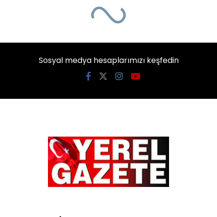
Ana Sayfa
›
Genel
15 Temmuz hain darbe
girişimi ve bir milletin
zaferi..
Giriş: 15-07-2026 00:46
243
Genel
Tüm Manşetler
Güncelleme: 15-07-2026 01:17