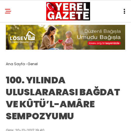
Ana Sayfa
›
Genel
100. YILINDA
ULUSLARARASI BAĞDAT
VE KÛTÜ’L-AMÂRE
SEMPOZYUMU
Giriş: 20-12-2017 19:40