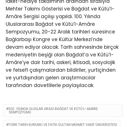
laket-hediye takdiminin ardından sırasıyla
Mehter Takımı Gösterisi ve Bağdat ve Kûtü’l-
Amâre Sergisi açılışı yapıldı. 100. Yılında
Uluslararası Bağdat ve Kûtü’l-Amâre
Sempozyumu, 20-22 Aralık tarihleri süresince
Bağlarbaşı Kongre ve Kültür Merkezi’nde
devam ediyor olacak. Tarih sahnesinde birçok
medeniyetin beşiği olan Bağdat’a ve Kûtü’l-
Amâre’ye dair tarihi, askeri, iktisadi, sosyolojik
ve felsefi çalışmalardan bildiriler, yurtiçinden
ve yurtdışından gelen araştırmacılar
tarafından davetlilerle paylaşılacak.
100. YILINDA ULUSLAR ARASI BAĞDAT VE KÛTÜ’L-AMÂRE
SEMPOZYUMU
TÜRK TARIH KURUMU VE FATIH SULTAN MEHMET VAKIF ÜNIVERSITESI