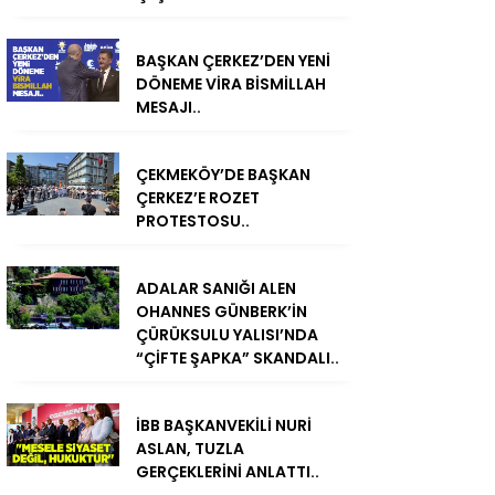
BAŞKAN ÇERKEZ’DEN YENİ
DÖNEME VİRA BİSMİLLAH
MESAJI..
ÇEKMEKÖY’DE BAŞKAN
ÇERKEZ’E ROZET
PROTESTOSU..
ADALAR SANIĞI ALEN
OHANNES GÜNBERK’İN
ÇÜRÜKSULU YALISI’NDA
“ÇİFTE ŞAPKA” SKANDALI..
İBB BAŞKANVEKİLİ NURİ
ASLAN, TUZLA
GERÇEKLERİNİ ANLATTI..