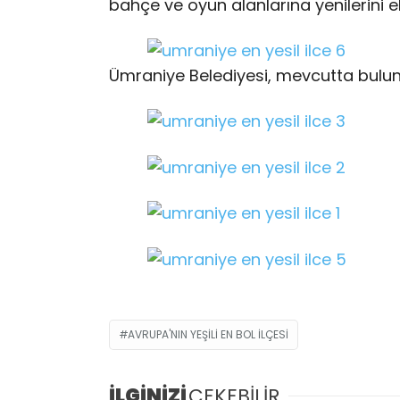
bahçe ve oyun alanlarına yenilerini ek
Ümraniye Belediyesi, mevcutta bulun
AVRUPA'NIN YEŞILI EN BOL ILÇESI
İLGİNİZİ
ÇEKEBİLİR