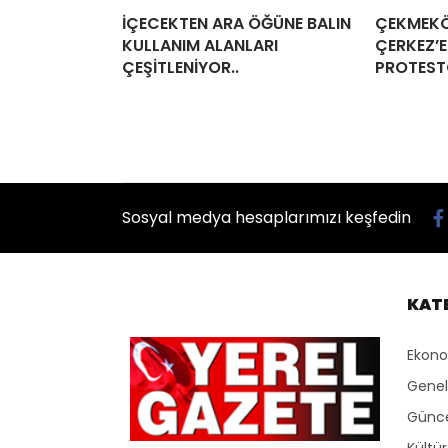
İÇECEKTEN ARA ÖĞÜNE BALIN
ÇEKMEKÖ
KULLANIM ALANLARI
ÇERKEZ’E
ÇEŞİTLENİYOR..
PROTEST
Sosyal medya hesaplarımızı keşfedin
KAT
Ekon
Genel
Günc
Kültü