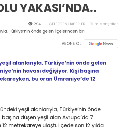
LU YAKASI’NDA..
0
294
İLÇELERDEN HABERLER
Tüm Manşetler
ABONE OL
eşil alanlarıyla, Türkiye’nin önde gelen
niye’nin havası değişiyor. Kişi başına
rekareyken, bu oran Ümraniye’de 12
ndeki yeşil alanlarıyla, Türkiye’nin önde
işi başına düşen yeşil alan Avrupa’da 7
2 metrekareye ulaştı. İlçede son 12 yılda