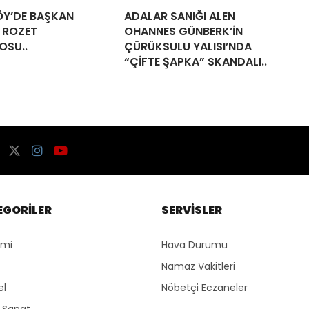
Y’DE BAŞKAN
ADALAR SANIĞI ALEN
 ROZET
OHANNES GÜNBERK’İN
OSU..
ÇÜRÜKSULU YALISI’NDA
“ÇİFTE ŞAPKA” SKANDALI..
EGORİLER
SERVİSLER
omi
Hava Durumu
Namaz Vakitleri
el
Nöbetçi Eczaneler
r Sanat