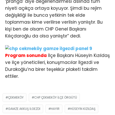
‘pranga’ diye değerlendirmesi aslında tüm
niyeti açıkça ortaya koyuyor. Şimdi bu rejim
değişikliği ile bunca yetkinin tek elde
toplanması kime verilirse verilsin yanlıştır. Bu
kişi ben de olsam CHP Genel Başkanı
Kılıçdaroğlu da olsa yanlıştır” dedi.
Program sonunda
İlçe Başkanı Hüseyin Kızıldaş
ve ilçe yöneticileri, konuşmacılar İlgezdi ve
Durakoğlu’na birer teşekkür plaketi takdim
ettiler.
ÇEKMEKÖY
CHP ÇEKMEKÖY İLÇE ÖRGÜTÜ
GAMZE AKKUŞ İLGEZDI
HAYIR
HÜSEYIN KIZILDAŞ