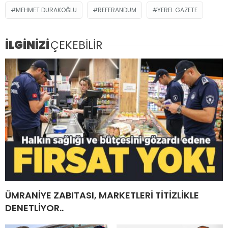
MEHMET DURAKOĞLU
REFERANDUM
YEREL GAZETE
İLGİNİZİ
ÇEKEBİLİR
ÜMRANİYE ZABITASI, MARKETLERİ TİTİZLİKLE
DENETLİYOR..