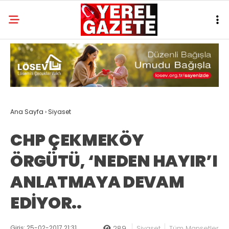
Ana Sayfa
›
Siyaset
CHP ÇEKMEKÖY
ÖRGÜTÜ, ‘NEDEN HAYIR’I
ANLATMAYA DEVAM
EDİYOR..
Giriş: 25-02-2017 21:31
289
Siyaset
Tüm Manşetler