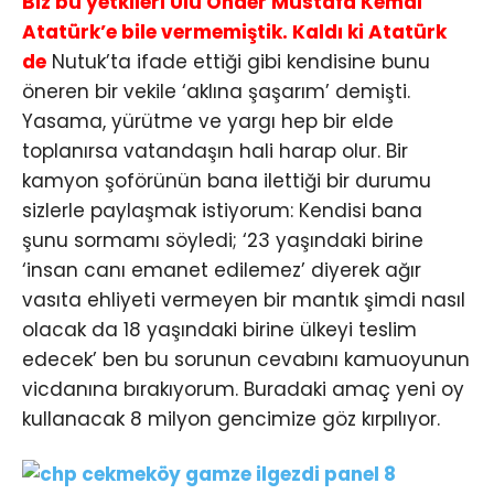
Biz bu yetkileri Ulu Önder Mustafa Kemal
Atatürk’e bile vermemiştik. Kaldı ki Atatürk
de
Nutuk’ta ifade ettiği gibi kendisine bunu
öneren bir vekile ‘aklına şaşarım’ demişti.
Yasama, yürütme ve yargı hep bir elde
toplanırsa vatandaşın hali harap olur. Bir
kamyon şoförünün bana ilettiği bir durumu
sizlerle paylaşmak istiyorum: Kendisi bana
şunu sormamı söyledi; ‘23 yaşındaki birine
‘insan canı emanet edilemez’ diyerek ağır
vasıta ehliyeti vermeyen bir mantık şimdi nasıl
olacak da 18 yaşındaki birine ülkeyi teslim
edecek’ ben bu sorunun cevabını kamuoyunun
vicdanına bırakıyorum. Buradaki amaç yeni oy
kullanacak 8 milyon gencimize göz kırpılıyor.