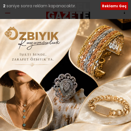
1
saniye sonra reklam kapanacaktır.
Reklamı Geç
Ana Sayfa
›
Tüm Manşetler
2017 ROBOTİK
YARIŞMASI TÜRKİYE
ŞAMPİYONU İSTANBUL
AVRUPA SINAV KOLEJİ
Giriş: 07-12-2017 17:06
399
Tüm Manşetler