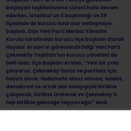
başlayan teşkilatlanma süreci hızla devam
ederken, İstanbul’un il başkanlığı ve 39
ilçesinde de kurucu kadrolar netleşmeye
başladı. Dün Yeni Parti Merkez Yönetim
Kurulu tarafından kurucu ilçe başkanı olarak
Haydar Arslan’ın görevlendirildiği Yeni Parti
Çekmeköy Teşkilatı’nın kurucu yönetimi de
belli oldu. İlçe Başkanı Arslan, “Yeni bir yola
çıkıyoruz. Çekmeköy’ümüz ve partimiz için
hayırlı olsun. Halkımızla omuz omuza, adalet,
demokrasi ve ortak akıl anlayışıyla birlikte
çalışacak, birlikte üretecek ve Çekmeköy’ü
hep birlikte geleceğe taşıyacağız” dedi.