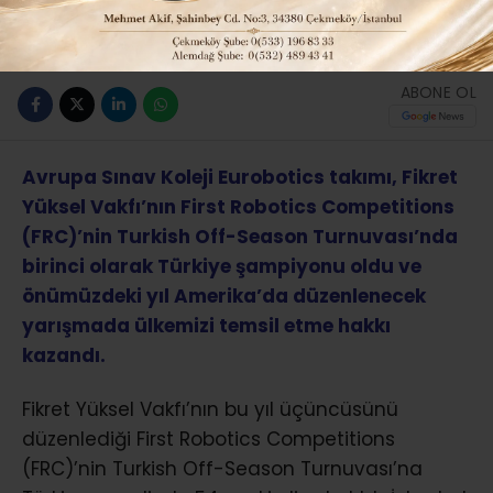
Güncelleme: 07-12-2017 17:13
ABONE OL
Avrupa Sınav Koleji Eurobotics takımı, Fikret
Yüksel Vakfı’nın First Robotics Competitions
(FRC)’nin Turkish Off-Season Turnuvası’nda
birinci olarak Türkiye şampiyonu oldu ve
önümüzdeki yıl Amerika’da düzenlenecek
yarışmada ülkemizi temsil etme hakkı
kazandı.
Fikret Yüksel Vakfı’nın bu yıl üçüncüsünü
düzenlediği First Robotics Competitions
(FRC)’nin Turkish Off-Season Turnuvası’na