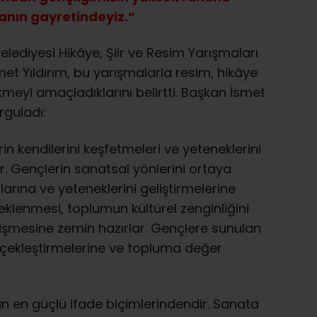
anın gayretindeyiz.”
lediyesi Hikâye, Şiir ve Resim Yarışmaları
smet Yıldırım, bu yarışmalarla resim, hikâye
ekmeyi amaçladıklarını belirtti. Başkan İsmet
rguladı:
rin kendilerini keşfetmeleri ve yeteneklerini
ır. Gençlerin sanatsal yönlerini ortaya
rına ve yeteneklerini geliştirmelerine
teklenmesi, toplumun kültürel zenginliğini
etişmesine zemin hazırlar. Gençlere sunulan
gerçekleştirmelerine ve topluma değer
n en güçlü ifade biçimlerindendir. Sanata