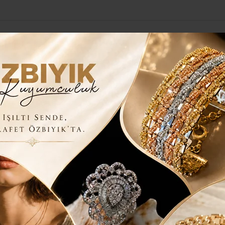
Yerel Haberler
Genel
Güncel
Siyaset
Kültür Sanat
H
 ŞİİR YARIŞMASI’NA BAŞVURULAR BAŞLADI
RESİM, HİKÂYE VE