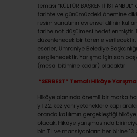
teması “KÜLTÜR BAŞKENTİ İSTANBUL” o
tarihte ve günümüzdeki önemine dikka
resim sanatının evrensel dilinin kull
tarihe not düşülmesi hedeflenmiştir.
düzenlenecek bir törenle verilecektir
eserler, Ümraniye Belediye Başkanlığ
sergilenecektir. Yarışma için son baş
(mesai bitimine kadar) olacaktır.
“SERBEST” Temalı Hikâye Yarışma
Hikâye alanında önemli bir marka hal
yıl 22. kez yeni yeteneklere kapı aral
oranda katılımın gerçekleştiği hikâye 
olacak. Hikâye yarışmasında birinciye
bin TL ve mansiyonların her birine 13 