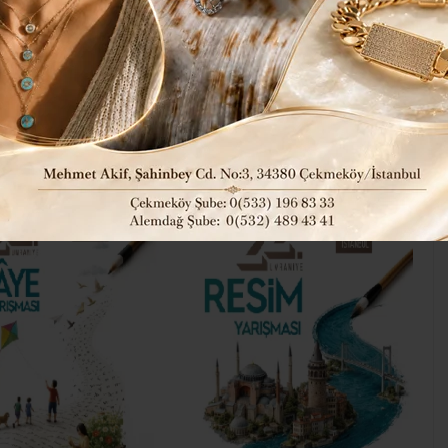
’NA BAŞVURULAR
108
Genel
Kültür Sanat