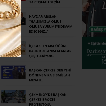
TARTIŞMALI SEÇİM..
HAYDAR ARSLAN;
“HALKIMIZLA OMUZ
OMUZA YÜRÜMEYE DEVAM
EDECEĞİZ..”
İÇECEKTEN ARA ÖĞÜNE
BALIN KULLANIM ALANLARI
ÇEŞİTLENİYOR..
BAŞKAN ÇERKEZ’DEN YENİ
DÖNEME VİRA BİSMİLLAH
MESAJI..
ÇEKMEKÖY’DE BAŞKAN
ÇERKEZ’E ROZET
PROTESTOSU..