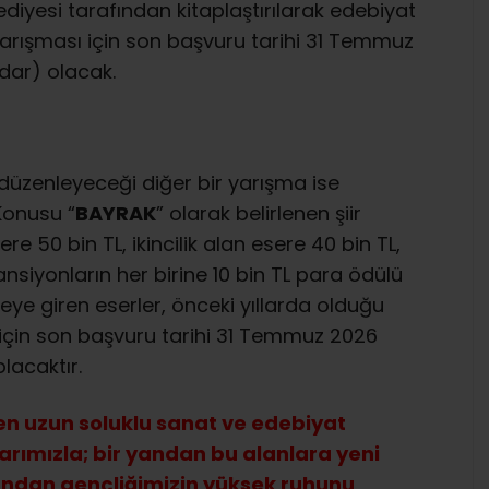
diyesi tarafından kitaplaştırılarak edebiyat
yarışması için son başvuru tarihi 31 Temmuz
dar) olacak.
i düzenleyeceği diğer bir yarışma ise
 Konusu “
BAYRAK
” olarak belirlenen şiir
re 50 bin TL, ikincilik alan esere 40 bin TL,
siyonların her birine 10 bin TL para ödülü
ceye giren eserler, önceki yıllarda olduğu
ası için son başvuru tarihi 31 Temmuz 2026
lacaktır.
 en uzun soluklu sanat ve edebiyat
rımızla; bir yandan bu alanlara yeni
andan gençliğimizin yüksek ruhunu