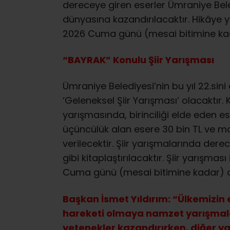
dereceye giren eserler Ümraniye Bele
dünyasına kazandırılacaktır. Hikâye 
2026 Cuma günü (mesai bitimine ka
“BAYRAK” Konulu Şiir Yarışması
Ümraniye Belediyesi’nin bu yıl 22.sin
‘Geleneksel Şiir Yarışması’ olacaktır.
yarışmasında, birinciliği elde eden ese
üçüncülük alan esere 30 bin TL ve man
verilecektir. Şiir yarışmalarında dere
gibi kitaplaştırılacaktır. Şiir yarışm
Cuma günü (mesai bitimine kadar) o
Başkan İsmet Yıldırım: “Ülkemizin
hareketi olmaya namzet yarışmala
yetenekler kazandırırken, diğer y