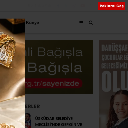
Bizi Takip Edin
Reklamı Geç
akkımızda
Künye
SON HABERLER
ÜSKÜDAR BELEDİYE
MECLİSİ’NDE GERGİN VE