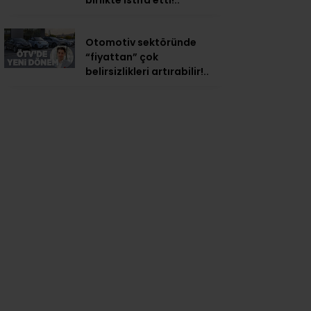
birlikte istifa etti!..
Otomotiv sektöründe
“fiyattan” çok
belirsizlikleri artırabilir!..