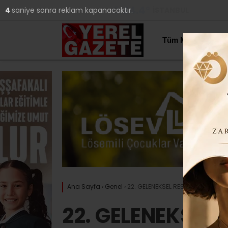
24.4
°
İSTANBUL
3
saniye sonra reklam kapanacaktır.
YAZARLAR
Tüm Manşetler
Ana Sayfa
›
Genel
›
22. GELENEKSEL RESİM, HİKÂYE VE
22. GELENEKSEL 