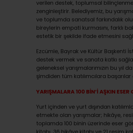
verilen destek, toplumsal bilinçlenme
zenginleştirir. Belediyemiz, bu yarışma
ve toplumda sanatsal farkındalık ol
bireylerin empati kurmasını, farklı bak
estetik bir şekilde ifade etmesini sağl
Ezcümle, Bayrak ve Kültür Başkenti İs
destek vermek ve sanata katkı sağl
geleneksel yarışmalarımızın bu yıl da
şimdiden tüm katılımcılara başarılar 
YARIŞMALARA 100 BİN’İ AŞKIN ESER
Yurt içinden ve yurt dışından katılıml
etmekte olan yarışmalar; hikâye, res
toplamda 100 binin üzerinde eser gön
kitabı, 36 hikâye kitabı ve 21 resim 