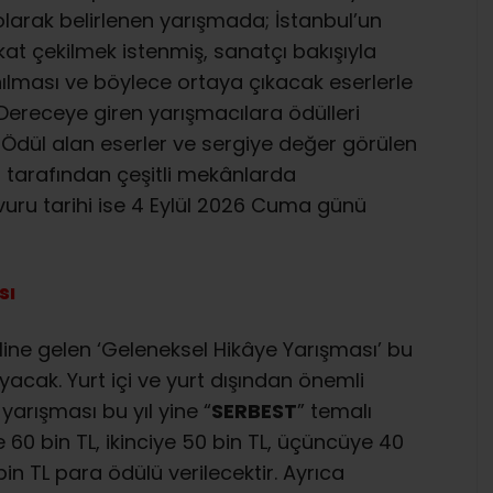
larak belirlenen yarışmada; İstanbul’un
t çekilmek istenmiş, sanatçı bakışıyla
anılması ve böylece ortaya çıkacak eserlerle
 Dereceye giren yarışmacılara ödülleri
. Ödül alan eserler ve sergiye değer görülen
ı tarafından çeşitli mekânlarda
vuru tarihi ise 4 Eylül 2026 Cuma günü
sı
ine gelen ‘Geleneksel Hikâye Yarışması’ bu
ayacak. Yurt içi ve yurt dışından önemli
yarışması bu yıl yine “
SERBEST
” temalı
 60 bin TL, ikinciye 50 bin TL, üçüncüye 40
bin TL para ödülü verilecektir. Ayrıca