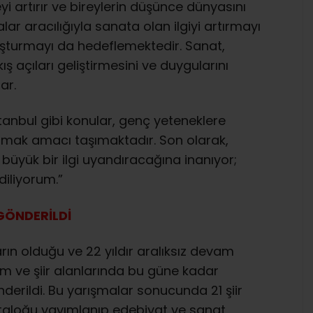
yi artırır ve bireylerin düşünce dünyasını
lar aracılığıyla sanata olan ilgiyi artırmayı
uşturmayı da hedeflemektedir. Sanat,
ış açıları geliştirmesini ve duygularını
ar.
tanbul gibi konular, genç yeteneklere
amak amacı taşımaktadır. Son olarak,
 büyük bir ilgi uyandıracağına inanıyor;
diliyorum.”
 GÖNDERİLDİ
arın olduğu ve 22 yıldır aralıksız devam
im ve şiir alanlarında bu güne kadar
derildi. Bu yarışmalar sonucunda 21 şiir
kataloğu yayımlanıp edebiyat ve sanat