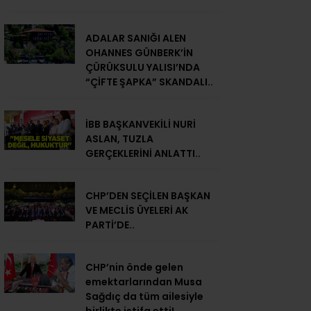
ADALAR SANIĞI ALEN
OHANNES GÜNBERK’İN
ÇÜRÜKSULU YALISI’NDA
“ÇİFTE ŞAPKA” SKANDALI..
İBB BAŞKANVEKİLİ NURİ
ASLAN, TUZLA
GERÇEKLERİNİ ANLATTI..
CHP’DEN SEÇİLEN BAŞKAN
VE MECLİS ÜYELERİ AK
PARTİ’DE..
CHP’nin önde gelen
emektarlarından Musa
Sağdıç da tüm ailesiyle