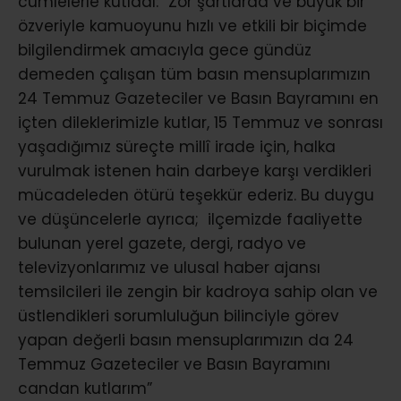
cümlelerle kutladı: “Zor şartlarda ve büyük bir
özveriyle kamuoyunu hızlı ve etkili bir biçimde
bilgilendirmek amacıyla gece gündüz
demeden çalışan tüm basın mensuplarımızın
24 Temmuz Gazeteciler ve Basın Bayramını en
içten dileklerimizle kutlar, 15 Temmuz ve sonrası
yaşadığımız süreçte millî irade için, halka
vurulmak istenen hain darbeye karşı verdikleri
mücadeleden ötürü teşekkür ederiz. Bu duygu
ve düşüncelerle ayrıca; ilçemizde faaliyette
bulunan yerel gazete, dergi, radyo ve
televizyonlarımız ve ulusal haber ajansı
temsilcileri ile zengin bir kadroya sahip olan ve
üstlendikleri sorumluluğun bilinciyle görev
yapan değerli basın mensuplarımızın da 24
Temmuz Gazeteciler ve Basın Bayramını
candan kutlarım”