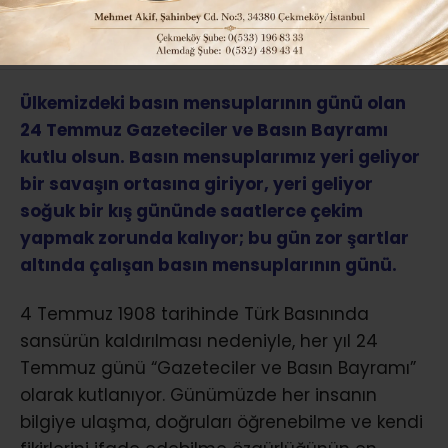
ABONE OL
Ülkemizdeki basın mensuplarının günü olan
24 Temmuz Gazeteciler ve Basın Bayramı
kutlu olsun. Basın mensuplarımız yeri geliyor
bir savaşın ortasına giriyor, yeri geliyor
soğuk bir kış gününde saatlerce çekim
yapmak zorunda kalıyor; bu gün zor şartlar
altında çalışan basın mensuplarının günü.
4 Temmuz 1908 tarihinde Türk Basınında
sansürün kaldırılması nedeniyle, her yıl 24
Temmuz günü “Gazeteciler ve Basın Bayramı”
olarak kutlanıyor. Günümüzde her insanın
bilgiye ulaşma, doğruları öğrenebilme ve kendi