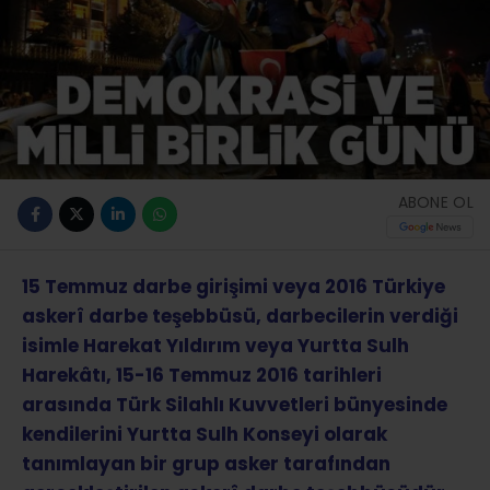
ABONE OL
15 Temmuz darbe girişimi veya 2016 Türkiye
askerî darbe teşebbüsü, darbecilerin verdiği
isimle Harekat Yıldırım veya Yurtta Sulh
Harekâtı, 15-16 Temmuz 2016 tarihleri
arasında Türk Silahlı Kuvvetleri bünyesinde
kendilerini Yurtta Sulh Konseyi olarak
tanımlayan bir grup asker tarafından