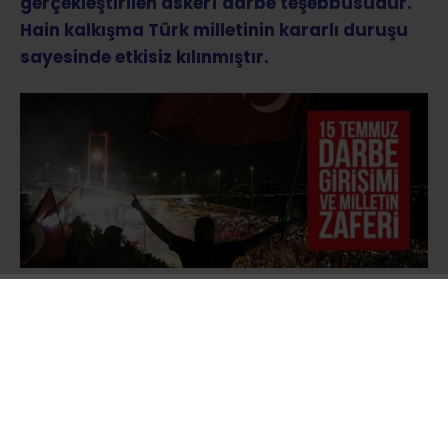
gerçekleştirilen askerî darbe teşebbüsüdür.
Hain kalkışma Türk milletinin kararlı duruşu
sayesinde etkisiz kılınmıştır.
Türk Silahlı Kuvvetlerinin resmî internet sitesi
ve TRT’de yayınlanan bildiride
ordunun
yönetime el koyduğu ifade edilerek ülkede
sıkıyönetim ve sokağa çıkma yasağı ilan
edildiği açıklandı. İstanbul’daki Boğaziçi ve
Fatih Sultan Mehmet Köprüsü jandarma