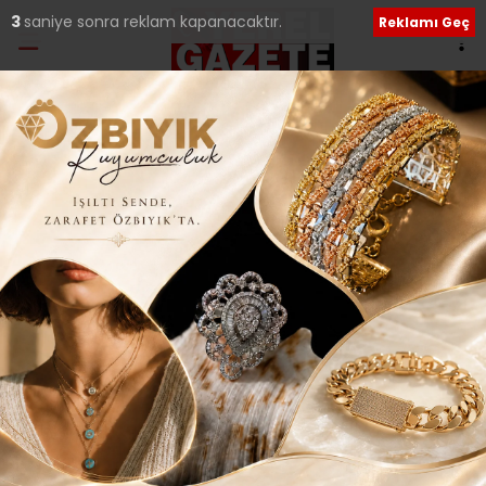
2
saniye sonra reklam kapanacaktır.
Reklamı Geç
Ana Sayfa
›
Genel
24 TEMMUZ GAZETECİLER
VE BASIN GÜNÜ KUTLU
OLSUN…
Giriş: 24-07-2017 12:25
312
Genel
İLÇELERDEN HABERLER