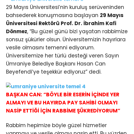
29 Mayıs Üniversitesi’nin kuruluş serüveninden
bahsederek konuşmasına başlayan
29 Mayıs
Üniversitesi Rektörü Prof. Dr. İbrahim Kafi
Dönmez
, “Bu güzel günü bizi yaşatan rabbimize
sonsuz şükürler olsun. Üniversitemizin hayırlara
vesile olmasını temenni ediyorum.
Üniversitemize her türlü desteği veren Sayın
Ümraniye Belediye Başkanı Hasan Can
Beyefendi’ye teşekkür ediyoruz” dedi.
BAŞKAN CAN: “BÖYLE BİR ESERİN İÇİNDE YER
ALMAYI VE BU HAYIRDA PAY SAHİBİ OLMAYI
NASİP ETTİĞİ İÇİN RABBİME ŞÜKREDİYORUM”
Rabbim hepimize böyle güzel hizmetler
yapmayı ve vesile olmayı nasip etti. Bu yüzden