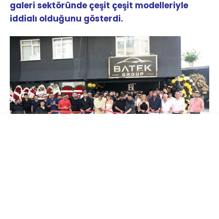
galeri sektöründe çeşit çeşit modelleriyle
iddialı olduğunu gösterdi.
Oğuzhan ve Batuhan Tekin kardeşlerin sahibi
olduğu BATEK Group Oto Galerisi’nin açılış
törenine;
Müzik Yapımcısı Hakan Tevetoğlu,
Balparmak Firma Sahibi Özgür Altıparmak,
Masterchef Şampiyonu Uğur Kardaş, Survivour