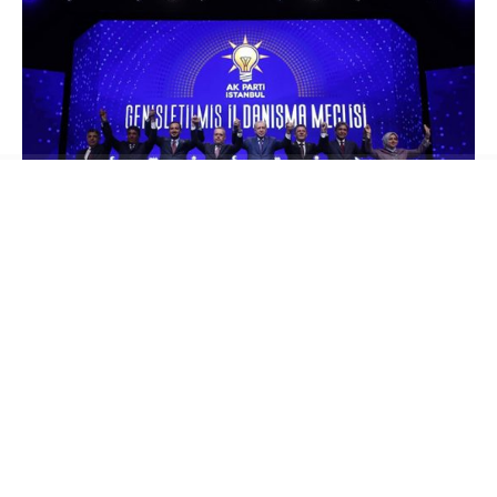
Hafta sonu Ak Parti rozeti takarak yeni bir
dönemin başlangıcını yapan Çekmeköy
Belediye Başkanı Orhan Çerkez, haftanın ilk
gününde yayınladığı videoyla mesajlarını
verdi.
“Vira Bismillah” başlığıyla verilen
mesajda yeni dönemin trafik ve ulaşım başta