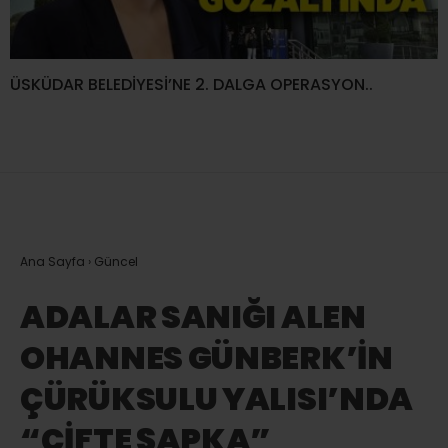
ÜSKÜDAR BELEDİYESİ’NE 2. DALGA OPERASYON..
Ana Sayfa
›
Güncel
ADALAR SANIĞI ALEN
OHANNES GÜNBERK’İN
ÇÜRÜKSULU YALISI’NDA
“ÇİFTE ŞAPKA”