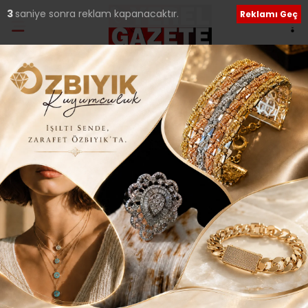
2
saniye sonra reklam kapanacaktır.
Reklamı Geç
Ana Sayfa
›
İLÇELERDEN HABERLER
AHMET ERTEGÜN
ÜSKÜDAR’DA ANILDI..
Giriş: 30-03-2017 12:02
Güncelleme: 30-03-2017 12:02
221
İLÇELERDEN HABERLER
Yerel Haberler