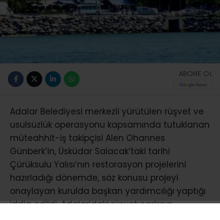
ABONE OL
Adalar Belediyesi merkezli yürütülen rüşvet ve
usulsüzlük operasyonu kapsamında tutuklanan
müteahhit-iş takipçisi Alen Ohannes
Günberk’in, Üsküdar Salacak’taki tarihi
Çürüksulu Yalısı’nın restorasyon projelerini
hazırladığı dönemde, söz konusu projeyi
onaylayan kurulda başkan yardımcılığı yaptığı
iddia edildi. Adalar’daki rüşvet çarkının
ardından ortaya çıkan bu yeni gelişme,