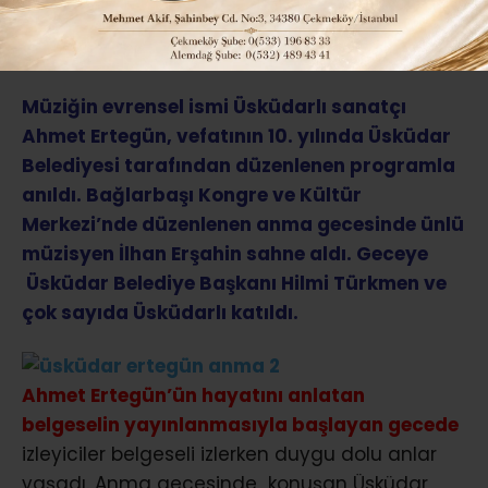
ABONE OL
Müziğin evrensel ismi Üsküdarlı sanatçı
Ahmet Ertegün, vefatının 10. yılında Üsküdar
Belediyesi tarafından düzenlenen programla
anıldı. Bağlarbaşı Kongre ve Kültür
Merkezi’nde düzenlenen anma gecesinde ünlü
müzisyen İlhan Erşahin sahne aldı. Geceye
Üsküdar Belediye Başkanı Hilmi Türkmen ve
çok sayıda Üsküdarlı katıldı.
Ahmet Ertegün’ün hayatını anlatan
belgeselin yayınlanmasıyla başlayan gecede
izleyiciler belgeseli izlerken duygu dolu anlar
yaşadı. Anma gecesinde konuşan Üsküdar