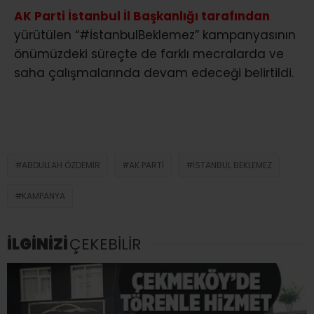
AK Parti İstanbul İl Başkanlığı tarafından
yürütülen “#İstanbulBeklemez” kampanyasının
önümüzdeki süreçte de farklı mecralarda ve
saha çalışmalarında devam edeceği belirtildi.
ABDULLAH ÖZDEMIR
AK PARTI
İSTANBUL BEKLEMEZ
KAMPANYA
İLGİNİZİ
ÇEKEBİLİR