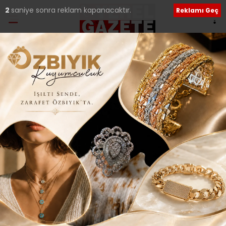
Ana Sayfa
›
Güncel
AK Parti İstanbul’dan
“İstanbul Beklemez”
kampanyası..
Giriş: 17-06-2026 10:27
50
Güncel
Siyaset
Güncelleme: 18-06-2026 21:48