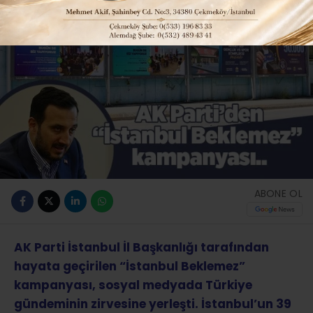
ABONE OL
AK Parti İstanbul İl Başkanlığı tarafından
hayata geçirilen “İstanbul Beklemez”
kampanyası, sosyal medyada Türkiye
gündeminin zirvesine yerleşti. İstanbul’un 39