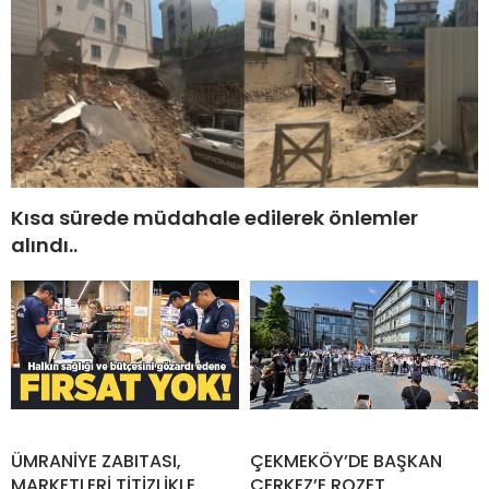
Kısa sürede müdahale edilerek önlemler
alındı..
ÜMRANİYE ZABITASI,
ÇEKMEKÖY’DE BAŞKAN
MARKETLERİ TİTİZLİKLE
ÇERKEZ’E ROZET