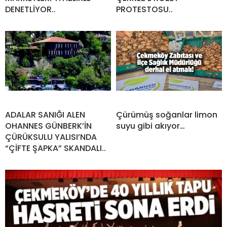
DENETLİYOR..
PROTESTOSU..
ADALAR SANIĞI ALEN
Çürümüş soğanlar limon
OHANNES GÜNBERK’İN
suyu gibi akıyor…
ÇÜRÜKSULU YALISI’NDA
“ÇİFTE ŞAPKA” SKANDALI..