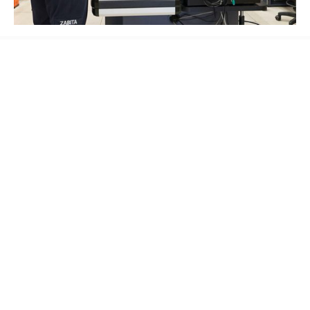
Ümraniye’de belirli periyotlarla
gerçekleştirilen denetimlerde,
marketlerde
satışa sunulan ürünlerin son kullanma tarihleri,
muhafaza ve saklama koşulları, hijyen
standartları ile raf ve kasa fiyatlarının birbiriyle
uyumlu olup olmadığı titizlikle kontrol ediliyor.
Özellikle son kullanma tarihi geçmiş ürünlerin
satışının önüne geçilmesine yönelik
incelemeler büyük bir hassasiyetle yürütülüyor.