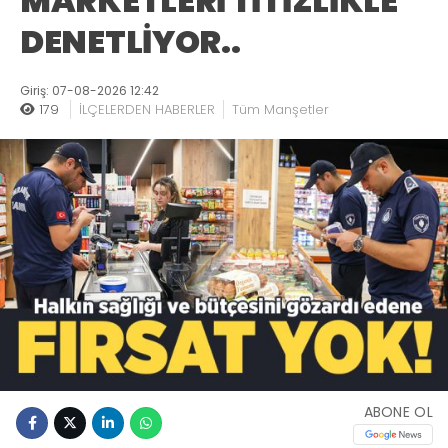
MARKETLERİ TİTİZLİKLE
DENETLİYOR..
Giriş: 07-08-2026 12:42
179
İLÇELERDEN HABERLER
Tüm Manşetler
ABONE OL