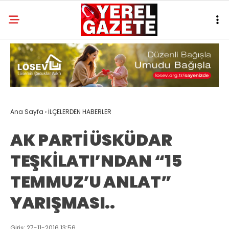
Ana Sayfa
›
İLÇELERDEN HABERLER
AK PARTİ ÜSKÜDAR
TEŞKİLATI’NDAN “15
TEMMUZ’U ANLAT”
YARIŞMASI..
Giriş: 27-11-2016 13:56