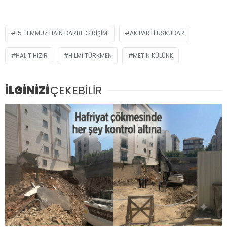
15 TEMMUZ HAIN DARBE GIRIŞIMI
AK PARTI ÜSKÜDAR
HALIT HIZIR
HILMI TÜRKMEN
METIN KÜLÜNK
İLGİNİZİ
ÇEKEBİLİR