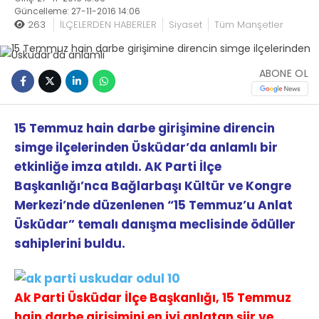
Güncelleme: 27-11-2016 14:06
263
İLÇELERDEN HABERLER
Siyaset
Tüm Manşetler
ABONE OL
15 Temmuz hain darbe girişimine direncin
simge ilçelerinden Üsküdar’da anlamlı bir
etkinliğe imza atıldı. AK Parti İlçe
Başkanlığı’nca Bağlarbaşı Kültür ve Kongre
Merkezi’nde düzenlenen “15 Temmuz’u Anlat
Üsküdar” temalı danışma meclisinde ödüller
sahiplerini buldu.
Ak Parti Üsküdar İlçe Başkanlığı, 15 Temmuz
hain darbe girişimini en iyi anlatan şiir ve