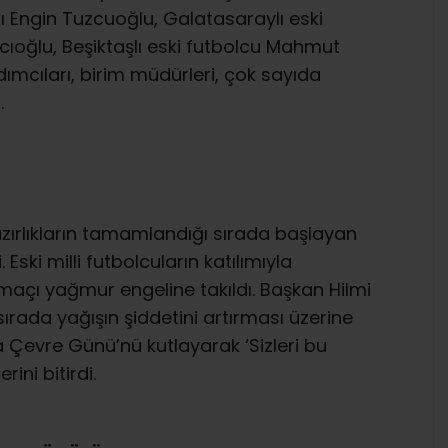
 Engin Tuzcuoğlu, Galatasaraylı eski
zıcıoğlu, Beşiktaşlı eski futbolcu Mahmut
ımcıları, birim müdürleri, çok sayıda
.
ırlıkların tamamlandığı sırada başlayan
 Eski milli futbolcuların katılımıyla
 maçı yağmur engeline takıldı. Başkan Hilmi
ada yağışın şiddetini artırması üzerine
a Çevre Günü’nü kutlayarak ‘Sizleri bu
ini bitirdi.