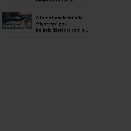
birlikte istifa etti!..
Otomotiv sektöründe
“fiyattan” çok
belirsizlikleri artırabilir!..