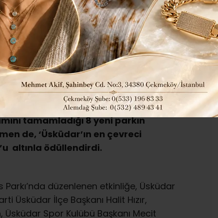
9
250
İLÇELERDEN HABERLER
ABONE OL
nya Çevre Günü etkinliği kapsamında
mını tamamladığı 8 yeni parkın
kmen de, ‘Üsküdar’ın en çevreci
 altınla ödüllendirdi.
 Parkı’nda düzenlenen etkinliğe, Üsküdar
ti Üsküdar İlçe Başkanı Halit Hızır,
, Üsküdar Spor Kulübü Başkanı Mecit