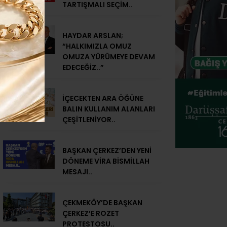
TARTIŞMALI SEÇİM..
HAYDAR ARSLAN;
“HALKIMIZLA OMUZ
OMUZA YÜRÜMEYE DEVAM
EDECEĞİZ..”
İÇECEKTEN ARA ÖĞÜNE
BALIN KULLANIM ALANLARI
ÇEŞİTLENİYOR..
BAŞKAN ÇERKEZ’DEN YENİ
DÖNEME VİRA BİSMİLLAH
MESAJI..
ÇEKMEKÖY’DE BAŞKAN
ÇERKEZ’E ROZET
PROTESTOSU..