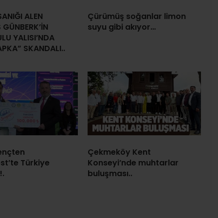
ANIĞI ALEN
Çürümüş soğanlar limon
 GÜNBERK’İN
suyu gibi akıyor…
LU YALISI’NDA
APKA” SKANDALI..
gençten
Çekmeköy Kent
st’te Türkiye
Konseyi’nde muhtarlar
!.
buluşması..