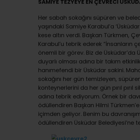
SAMİYE TEZYEYE EN ÇEVRECİ ÜSKÜD
Her sabah sokağını süpüren ve beledi
yaşındaki Samiye Karabul’a ‘Üsküdar’
kese altın verdi. Başkan Türkmen, Çev
Karabul’u tebrik ederek “İnsanların çe
önemli bir görev. Biz de Üsküdar’da 
duyarlı olması adına bir takım etkinl
hanımefendi bir Üsküdar sakini. Mah
sokağını her gün temizleyen, süpüren
konteynerlerini da her gün pırıl pırıl s
adına tebrik ediyorum. Örnek bir dav
ödüllendiren Başkan Hilmi Türkmen’e
içimden geliyor. Benim bu davranışı
ödüllendiren Üsküdar Belediyesi’ne t