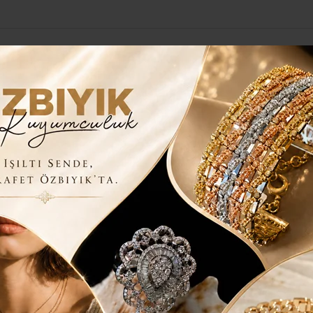
Yerel Haberler
Genel
Güncel
Siyaset
Kültür Sanat
H
ECİYE ALTIN ÖDÜL
EVRECİYE ALTIN