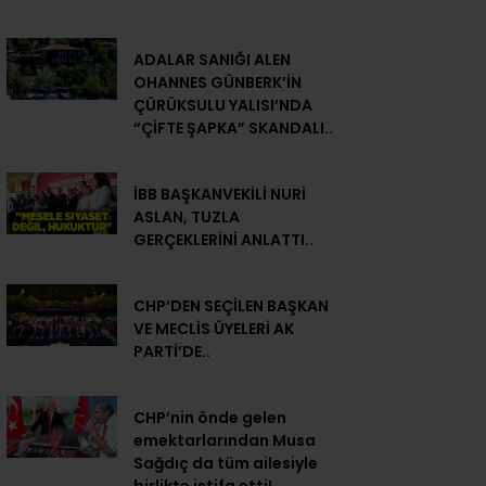
ADALAR SANIĞI ALEN
OHANNES GÜNBERK’İN
ÇÜRÜKSULU YALISI’NDA
“ÇİFTE ŞAPKA” SKANDALI..
İBB BAŞKANVEKİLİ NURİ
ASLAN, TUZLA
GERÇEKLERİNİ ANLATTI..
CHP’DEN SEÇİLEN BAŞKAN
VE MECLİS ÜYELERİ AK
PARTİ’DE..
CHP’nin önde gelen
emektarlarından Musa
Sağdıç da tüm ailesiyle