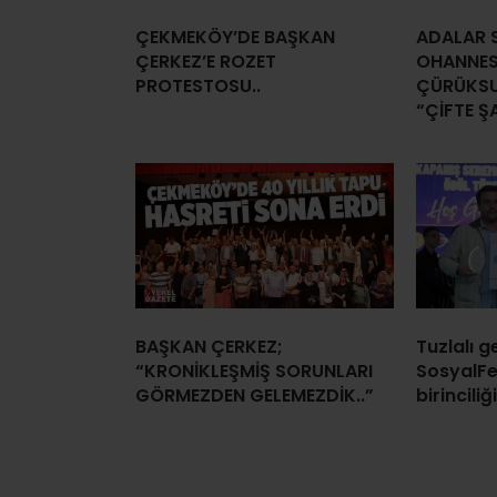
ÇEKMEKÖY’DE BAŞKAN
ADALAR S
ÇERKEZ’E ROZET
OHANNES
PROTESTOSU..
ÇÜRÜKSU
“ÇİFTE Ş
BAŞKAN ÇERKEZ;
Tuzlalı 
“KRONİKLEŞMİŞ SORUNLARI
SosyalFe
GÖRMEZDEN GELEMEZDİK..”
birinciliği