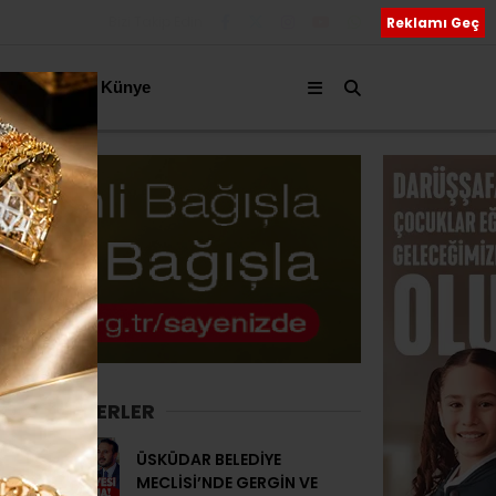
Bizi Takip Edin
Reklamı Geç
akkımızda
Künye
SON HABERLER
ÜSKÜDAR BELEDİYE
MECLİSİ’NDE GERGİN VE