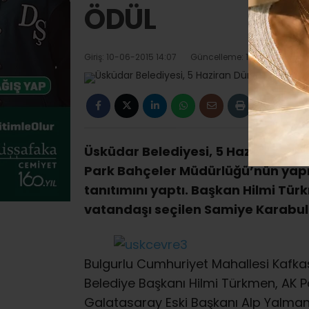
ÖDÜL
Giriş: 10-06-2015 14:07
Güncelleme: 11-12-2018 22:3
Üsküdar Belediyesi, 5 Haziran Dü
Park Bahçeler Müdürlüğü’nün yapı
tanıtımını yaptı. Başkan Hilmi Tür
vatandaşı seçilen Samiye Karabul’u
Bulgurlu Cumhuriyet Mahallesi Kafkas
Belediye Başkanı Hilmi Türkmen, AK Par
Galatasaray Eski Başkanı Alp Yalman