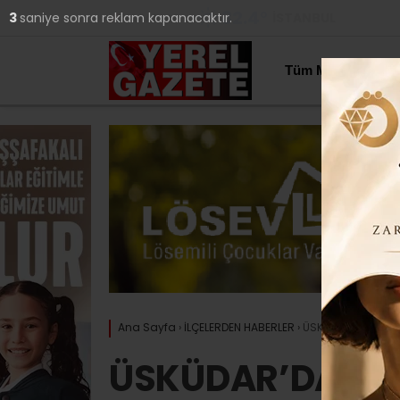
32.4
°
İSTANBUL
2
saniye sonra reklam kapanacaktır.
YAZARLAR
Tüm Manşetler
Ana Sayfa
›
İLÇELERDEN HABERLER
›
ÜSKÜDAR’DAN ÇEVR
ÜSKÜDAR’DAN Ç