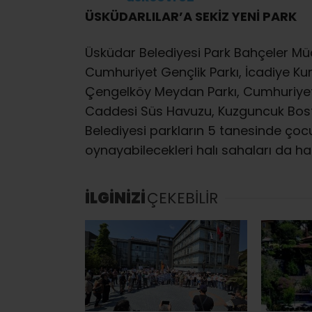
ÜSKÜDARLILAR’A SEKİZ YENİ PARK
Üsküdar Belediyesi Park Bahçeler Mü
Cumhuriyet Gençlik Parkı, İcadiye K
Çengelköy Meydan Parkı, Cumhuriyet 
Caddesi Süs Havuzu, Kuzguncuk Bosta
Belediyesi parkların 5 tanesinde çocu
oynayabilecekleri halı sahaları da ha
İLGİNİZİ
ÇEKEBİLİR