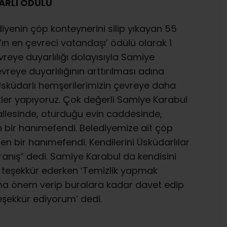
ARLI ÖDÜLÜ
yenin çöp konteynerini silip yıkayan 55
ın en çevreci vatandaşı’ ödülü olarak 1
reye duyarlılığı dolayısıyla Samiye
vreye duyarlılığının arttırılması adına
Üsküdarlı hemşerilerimizin çevreye daha
ikler yapıyoruz. Çok değerli Samiye Karabul
allesinde, oturduğu evin caddesinde,
 bir hanımefendi. Belediyemize ait çöp
ilen bir hanımefendi. Kendilerini Üsküdarlılar
ranış” dedi. Samiye Karabul da kendisini
 teşekkür ederken ‘Temizlik yapmak
ma önem verip buralara kadar davet edip
eşekkür ediyorum’ dedi.