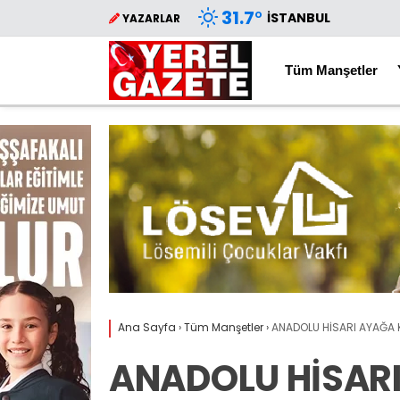
31.7
°
İSTANBUL
YAZARLAR
Tüm Manşetler
Ana Sayfa
›
Tüm Manşetler
›
ANADOLU HİSARI AYAĞA K
ANADOLU HİSAR