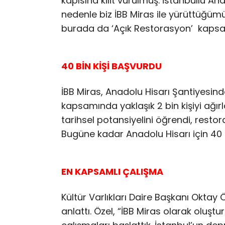
kapısına kilit vurulmuş. İstanbullu Ana
nedenle biz İBB Miras ile yürüttüğü
burada da ‘Açık Restorasyon’ kapsam
40 BİN KİŞİ BAŞVURDU
İBB Miras, Anadolu Hisarı Şantiyesind
kapsamında yaklaşık 2 bin kişiyi ağırlad
tarihsel potansiyelini öğrendi, restor
Bugüne kadar Anadolu Hisarı için 40 b
EN KAPSAMLI ÇALIŞMA
Kültür Varlıkları Daire Başkanı Oktay 
anlattı. Özel, “İBB Miras olarak oluş