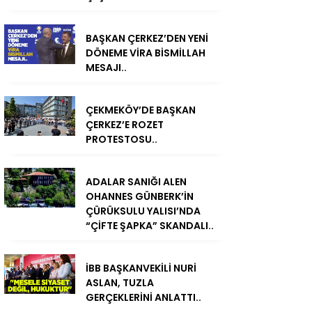
BAŞKAN ÇERKEZ’DEN YENİ
DÖNEME VİRA BİSMİLLAH
MESAJI..
ÇEKMEKÖY’DE BAŞKAN
ÇERKEZ’E ROZET
PROTESTOSU..
ADALAR SANIĞI ALEN
OHANNES GÜNBERK’İN
ÇÜRÜKSULU YALISI’NDA
“ÇİFTE ŞAPKA” SKANDALI..
İBB BAŞKANVEKİLİ NURİ
ASLAN, TUZLA
GERÇEKLERİNİ ANLATTI..