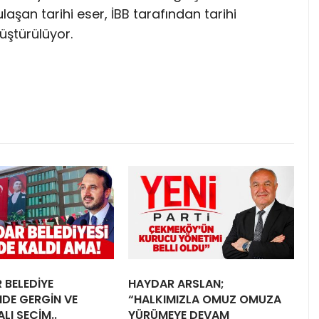
şan tarihi eser, İBB tarafından tarihi
üştürülüyor.
 BELEDİYE
HAYDAR ARSLAN;
NDE GERGİN VE
“HALKIMIZLA OMUZ OMUZA
LI SEÇİM..
YÜRÜMEYE DEVAM