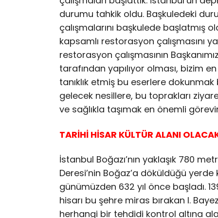
çalışmaları başlattık. İstanbul’un d
durumu tahkik oldu. Başkuledeki duru
çalışmalarını başkulede başlatmış ol
kapsamlı restorasyon çalışmasını yapt
restorasyon çalışmasının Başkanımız
tarafından yapılıyor olması, bizim e
tanıklık etmiş bu eserlere dokunmak b
gelecek nesillere, bu toprakları zi
ve sağlıkla taşımak en önemli görevim
TARİHİ HİSAR KÜLTÜR ALANI OLACA
İstanbul Boğazı’nın yaklaşık 780 met
Deresi’nin Boğaz’a döküldüğü yerde 
günümüzden 632 yıl önce başladı. 1390
hisarı bu şehre miras bırakan I. Baye
herhangi bir tehdidi kontrol altına al