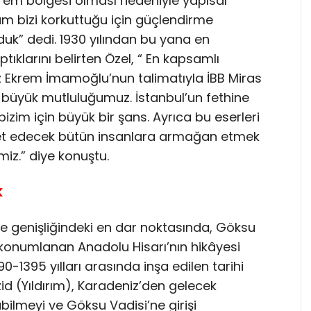
eprem bölgesi olması nedeniyle yapısal
m bizi korkuttuğu için güçlendirme
duk” dedi. 1930 yılından bu yana en
ıklarını belirten Özel, “ En kapsamlı
 Ekrem İmamoğlu’nun talimatıyla İBB Miras
n büyük mutluluğumuz. İstanbul’un fethine
izim için büyük bir şans. Ayrıca bu eserleri
yaret edecek bütün insanlara armağan etmek
iz.” diye konuştu.
K
re genişliğindeki en dar noktasında, Göksu
konumlanan Anadolu Hisarı’nın hikâyesi
-1395 yılları arasında inşa edilen tarihi
zid (Yıldırım), Karadeniz’den gelecek
abilmeyi ve Göksu Vadisi’ne girişi