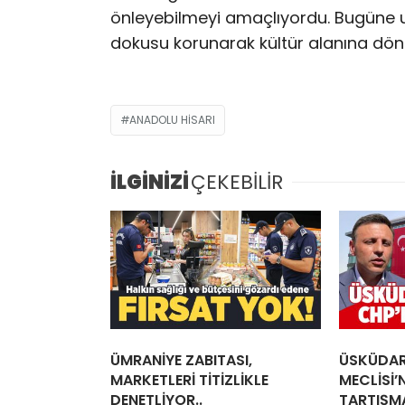
önleyebilmeyi amaçlıyordu. Bugüne ula
dokusu korunarak kültür alanına dön
ANADOLU HISARI
İLGİNİZİ
ÇEKEBİLİR
ÜMRANİYE ZABITASI,
ÜSKÜDAR
MARKETLERİ TİTİZLİKLE
MECLİSİ’
DENETLİYOR..
TARTIŞMA