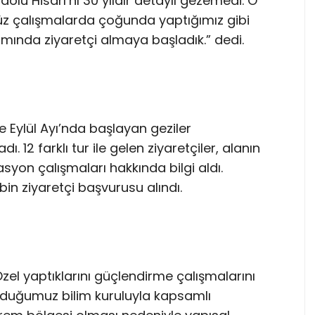
dolu Hisarı’nı 30 yıldır detaylı gezemedi. O
müz çalışmalarda çoğunda yaptığımız gibi
ında ziyaretçi almaya başladık.” dedi.
e Eylül Ayı’nda başlayan geziler
ı. 12 farklı tur ile gelen ziyaretçiler, alanın
asyon çalışmaları hakkında bilgi aldı.
in ziyaretçi başvurusu alındı.
Özel yaptıklarını güçlendirme çalışmalarını
turduğumuz bilim kuruluyla kapsamlı