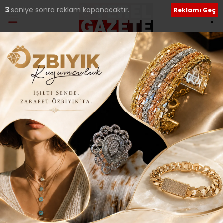
2
saniye sonra reklam kapanacaktır.
Reklamı Geç
Ana Sayfa
›
Siyaset
“Asıl önemli olan seçimi
kazanmak ve halkın
iktidarını kurmak..”
Giriş: 16-01-2024 23:00
257
Siyaset
Tüm Manşetler
Güncelleme: 16-01-2024 23:21