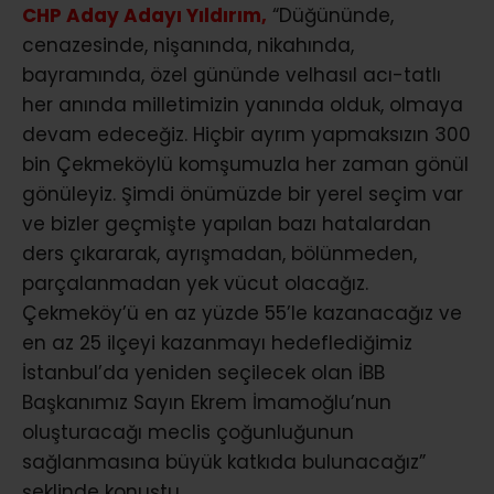
CHP Aday Adayı Yıldırım,
“Düğününde,
cenazesinde, nişanında, nikahında,
bayramında, özel gününde velhasıl acı-tatlı
her anında milletimizin yanında olduk, olmaya
devam edeceğiz. Hiçbir ayrım yapmaksızın 300
bin Çekmeköylü komşumuzla her zaman gönül
gönüleyiz. Şimdi önümüzde bir yerel seçim var
ve bizler geçmişte yapılan bazı hatalardan
ders çıkararak, ayrışmadan, bölünmeden,
parçalanmadan yek vücut olacağız.
Çekmeköy’ü en az yüzde 55’le kazanacağız ve
en az 25 ilçeyi kazanmayı hedeflediğimiz
İstanbul’da yeniden seçilecek olan İBB
Başkanımız Sayın Ekrem İmamoğlu’nun
oluşturacağı meclis çoğunluğunun
sağlanmasına büyük katkıda bulunacağız”
şeklinde konuştu.