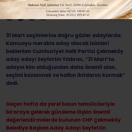
ABONE OL
31 Mart seçimlerine doğru gözler adaylarda.
Kamuoyu merakla aday olacak isimleri
beklerken Cumhuriyet Halk Partisi Çekmeköy
aday adayı Seyfettin Yıldırım, “31 Mart’ta
adayın kim olduğundan daha önemli olan,
seçimi kazanmak ve halkın iktidarını kurmak”
dedi.
Geçen hafta da yerel basın temsilcileriyle
biraraya gelerek gündeme ilişkin önemli
değerlendirmelerde bulunan CHP Çekmeköy
Belediye Başkan Aday Adayı Seyfettin