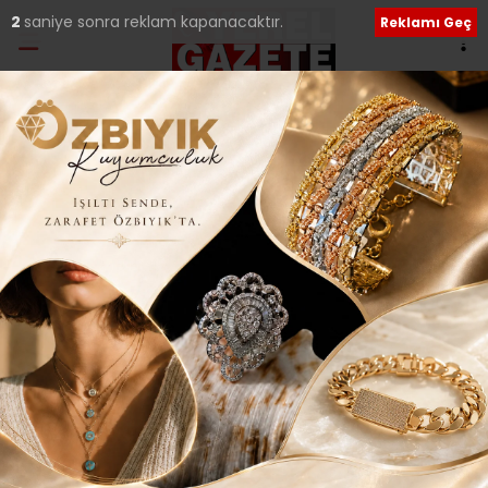
1
saniye sonra reklam kapanacaktır.
Reklamı Geç
Ana Sayfa
›
Güncel
‘FİDAN KALPLER’
ATAŞEHİR’DE AÇILDI..
Giriş: 29-09-2016 18:32
433
Güncel
Yerel Haberler
Güncelleme: 29-09-2016 18:33