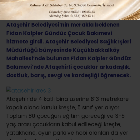
ABONE OL
Ataşehir Belediyesi’nin merakla beklenen
Fidan Kalpler Gündüz Çocuk Bakımevi
hizmete girdi. Ataşehir Belediyesi Sağlık İşleri
Müdürlüğü bünyesinde Küçükbakkalköy
Mahallesi’nde bulunan Fidan Kalpler Gündüz
Bakımevi’nde Ataşehirli çocuklar arkadaşlık,
dostluk, barış, sevgi ve kardeşliği öğrenecek.
Ataşehir’de 4 katlı bina üzerine 813 metrekare
kapalı alana kurulu kreşte, 5 sınıf yer alıyor.
Toplam 80 çocuğun eğitim göreceği ve 3-5
yaş arası çocukların kabul edileceği kreşte,
yatakhane, oyun parkı ve hobi alanları da yer