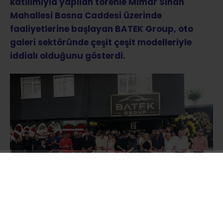
katılımıyla yapılan törenle Mimar Sinan
Mahallesi Bosna Caddesi üzerinde
faaliyetlerine başlayan BATEK Group, oto
galeri sektöründe çeşit çeşit modelleriyle
iddialı olduğunu gösterdi.
Oğuzhan ve Batuhan Tekin kardeşlerin sahibi
olduğu BATEK Group Oto Galerisi’nin açılış