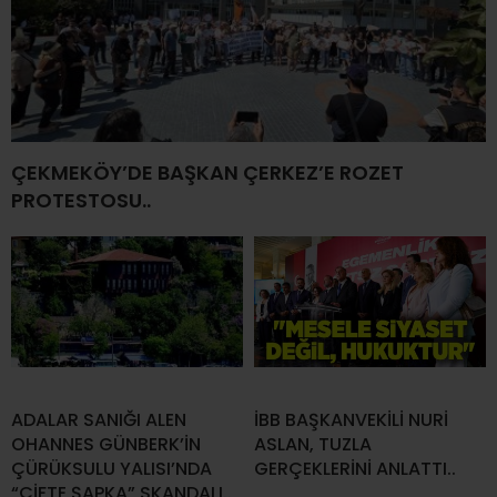
ÇEKMEKÖY’DE BAŞKAN ÇERKEZ’E ROZET
PROTESTOSU..
ADALAR SANIĞI ALEN
İBB BAŞKANVEKİLİ NURİ
OHANNES GÜNBERK’İN
ASLAN, TUZLA
ÇÜRÜKSULU YALISI’NDA
GERÇEKLERİNİ ANLATTI..
“ÇİFTE ŞAPKA” SKANDALI..