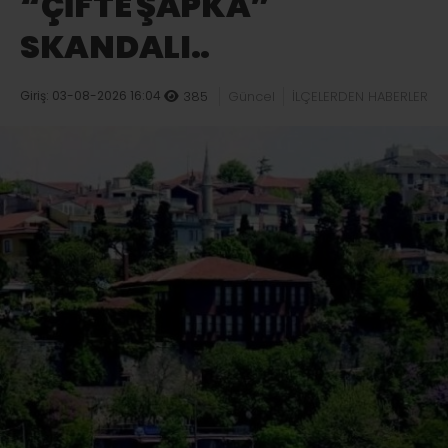
“ÇİFTE ŞAPKA”
SKANDALI..
Giriş: 03-08-2026 16:04
385
Güncel
İLÇELERDEN HABERLER