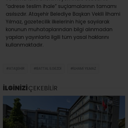
“adrese teslim ihale” suçlamalarının tamamı
asılsızdır. Ataşehir Belediye Başkan Vekili İlhami
Yılmaz, gazetecilik ilkelerinin hiçe sayılarak
konunun muhataplarından bilgi alınmadan
yapılan yayınlarla ilgili tüm yasal haklarını
kullanmaktadır.
ATAŞEHIR
BATTAL İLGEZDI
İLHAMI YILMAZ
İLGİNİZİ
ÇEKEBİLİR