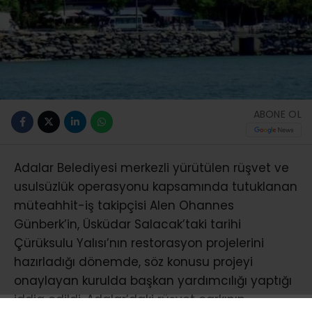
ABONE OL
Adalar Belediyesi merkezli yürütülen rüşvet ve
usulsüzlük operasyonu kapsamında tutuklanan
müteahhit-iş takipçisi Alen Ohannes
Günberk’in, Üsküdar Salacak’taki tarihi
Çürüksulu Yalısı’nın restorasyon projelerini
hazırladığı dönemde, söz konusu projeyi
onaylayan kurulda başkan yardımcılığı yaptığı
iddia edildi. Adalar’daki rüşvet çarkının