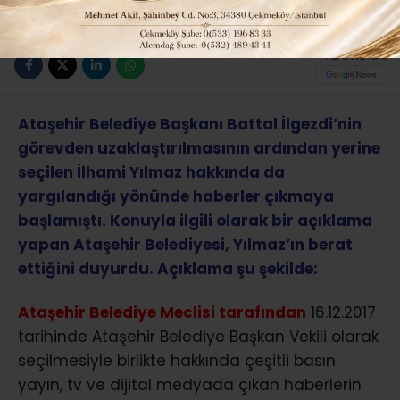
ABONE OL
Ataşehir Belediye Başkanı Battal İlgezdi’nin
görevden uzaklaştırılmasının ardından yerine
seçilen İlhami Yılmaz hakkında da
yargılandığı yönünde haberler çıkmaya
başlamıştı. Konuyla ilgili olarak bir açıklama
yapan Ataşehir Belediyesi, Yılmaz’ın berat
ettiğini duyurdu. Açıklama şu şekilde:
Ataşehir Belediye Meclisi tarafından
16.12.2017
tarihinde Ataşehir Belediye Başkan Vekili olarak
seçilmesiyle birlikte hakkında çeşitli basın
yayın, tv ve dijital medyada çıkan haberlerin