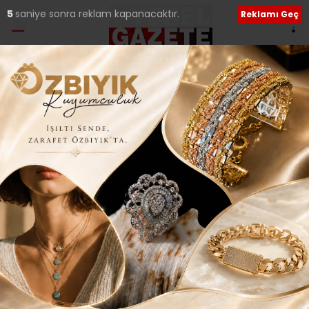
3
saniye sonra reklam kapanacaktır.
Reklamı Geç
Ana Sayfa
›
İLÇELERDEN HABERLER
ATAŞEHİR’DEN BİR
‘BERAT’ AÇIKLAMASI
DAHA..
Giriş: 20-12-2017 10:35
Güncelleme: 20-12-2017 10:38
261
İLÇELERDEN HABERLER
Yerel Haberler