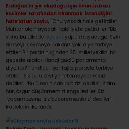
Erdoğan’ın şiir okuduğu için önünün bazı
kesimler tarafından tıkanmak istendiğini
hatırlatan Soylu,
“Onu yasaklı hale getirdiler.
Muhtar olamayacak kabiliyete getirdiler. ‘Biz
sana bu ülkede
siyaset
yaptırmayacağız. Sizin
kimseyi sevmeye hakkınız yok’ diye terbiye
ettiler. Bir partinin içinden 25 milletvekilini bir
gecede aldılar. Hangi güçlü parlamento
diyorlar? Tehditle, şantajla, parayla terbiye
ettiler. ‘Siz bu ülkeyi yönetemeyeceksiniz’
dediler. ‘Bu ülkenin sahibi biziz’ dediler. Bizim
hür, özgür düşünmemizi engellediler. Siz
yapamazsınız, siz beceremezsiniz’ dediler”
ifadelerini kullandı.
Bakan Soylu,
bugün
kü tavırların bunun