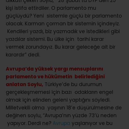
dikkati çeken Soylu, “28 Şubat’ta DYP’den 25
kişi istifa ettirdiler. O parlamento mu
güçlüydü? Yeni sistemle güçlü bir parlamento
olacak. Karman çorman bir sistemin içindeyiz.
Kendileri yazdı, biz yazmadık ve istedikleri gibi
yazdılar sistemi. Bu ülke için tarihi karar
vermek zorundayız. Bu karar geleceğe ait bir
karardır” dedi.
Avrupa’da yüksek yargı mensuplarını
parlamento ve hükümetin belirlediğini
anlatan Soylu,
Türkiye’de bu durumun
gerçekleşmemesi için bazı odakların engel
olmak için elinden geleni yaptığını söyledi.
Milletvekili olma yaşının 18’e düşürülmesine de
değinen soylu, “Avrupa’nın yüzde 73’ü neden
yapıyor. Derdi ne?
Avrupa
yaşlanıyor ve bu