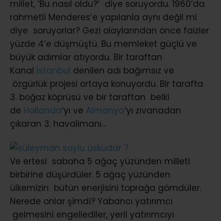
millet, ‘Bu nasıl oldu?’ diye soruyordu. 1960’da
rahmetli Menderes’e yapılanla aynı değil mi
diye soruyorlar? Gezi olaylarından önce faizler
yüzde 4’e düşmüştü. Bu memleket güçlü ve
büyük adımlar atıyordu. Bir taraftan
Kanal
İstanbul
denilen adı bağımsız ve
özgürlük projesi ortaya konuyordu. Bir tarafta
3. boğaz köprüsü ve bir taraftan belki
de
Hollanda
‘yı ve
Almanya
‘yı zıvanadan
çıkaran 3. havalimanı…
Ve ertesi sabaha 5 ağaç yüzünden milleti
birbirine düşürdüler. 5 ağaç yüzünden
ülkemizin bütün enerjisini toprağa gömdüler.
Nerede onlar şimdi? Yabancı yatırımcı
gelmesini engellediler, yerli yatırımcıyı