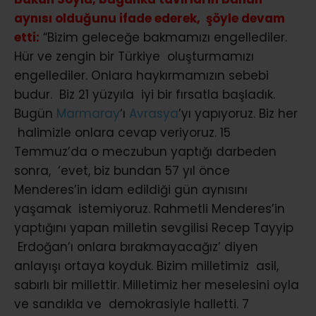
aynısı olduğunu ifade ederek, şöyle devam
etti:
“Bizim geleceğe bakmamızı engellediler.
Hür ve zengin bir Türkiye oluşturmamızı
engellediler. Onlara haykırmamızın sebebi
budur. Biz 21 yüzyıla iyi bir fırsatla başladık.
Bugün
Marmaray
‘ı
Avrasya
’yı yapıyoruz. Biz her
halimizle onlara cevap veriyoruz. 15
Temmuz’da o meczubun yaptığı darbeden
sonra, ‘evet, biz bundan 57 yıl önce
Menderes’in idam edildiği gün aynısını
yaşamak istemiyoruz. Rahmetli Menderes’in
yaptığını yapan milletin sevgilisi Recep Tayyip
Erdoğan’ı onlara bırakmayacağız’ diyen
anlayışı ortaya koyduk. Bizim milletimiz asil,
sabırlı bir millettir. Milletimiz her meselesini oyla
ve sandıkla ve demokrasiyle halletti. 7