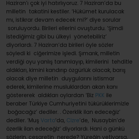
Haziran’ı çok iyi hatırlıyoruz. 7 Haziran’da bu
milletin takatini kestiler. ‘Hükümet kurulacak
mı, istikrar devam edecek mi?’ diye sorular
soruluyordu. Birileri ellerini ovuşturdu. ‘Şimdi
istediğimiz gibi bu ülkeyi yönetebiliriz’
diyorlardı. 7 Haziran’da birileri öyle sözler
söyledi ki ciğerimize işledi. Şımarık, milletin
verdiği oyu yanlış tanımlayıp, kimilerini tehditle
aldıkları, kimini kandırıp özgürlük olacak, barış
olacak diye milletin duygularını istismar
ederek, kimilerine musluklardan akan kanı
göstererek aldıkları oylardan ‘Biz
PKK
ile
beraber Türkiye Cumhuriyetini tükürüklerimizle
boğacağız’ dediler. . Özerklik ilan edeceğiz’
dediler. ‘Muş
Varto
‘da,
Cizre
’de, Nusaybin’de
özerlik ilan edeceğiz’ diyorlardı. Hani o günkü
sözlerin, cesaretin nerede? Yüreğin yetiyorsa,