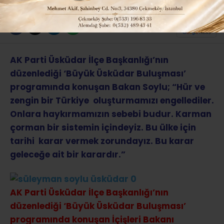
ABONE OL
AK Parti Üsküdar İlçe Başkanlığı’nın
düzenlediği ‘Büyük Üsküdar Buluşması’
programında konuşan Bakan Soylu; “Hür ve
zengin bir Türkiye oluşturmamızı engellediler.
Onlara haykırmamızın sebebi budur. Karman
çorman bir sistemin içindeyiz. Bu ülke için
tarihi karar vermek zorundayız. Bu karar
geleceğe ait bir karardır.”
AK Parti Üsküdar İlçe Başkanlığı’nın
düzenlediği ‘Büyük Üsküdar Buluşması’
programında konuşan İçişleri Bakanı