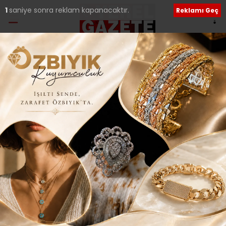
Ana Sayfa
›
Genel
BAKAN SÜLEYMAN
SOYLU İLE BÜYÜK
ÜSKÜDAR BULUŞMASI..
Giriş: 13-03-2017 20:31
284
Genel
Siyaset
Güncelleme: 04-08-2018 01:15