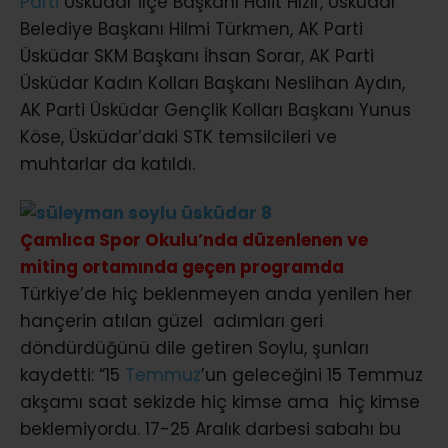
Parti
Üsküdar İlçe Başkanı Halit Hızır, Üsküdar
Belediye Başkanı Hilmi Türkmen, AK Parti
Üsküdar SKM Başkanı İhsan Sorar, AK Parti
Üsküdar Kadın Kolları Başkanı Neslihan Aydın,
AK Parti Üsküdar Gençlik Kolları Başkanı Yunus
Köse, Üsküdar’daki STK temsilcileri ve
muhtarlar da katıldı.
Çamlıca Spor Okulu’nda düzenlenen ve
miting ortamında geçen programda
Türkiye’de hiç beklenmeyen anda yenilen her
hançerin atılan güzel adımları geri
döndürdüğünü dile getiren Soylu, şunları
kaydetti: “15
Temmuz
’un geleceğini 15 Temmuz
akşamı saat sekizde hiç kimse ama hiç kimse
beklemiyordu. 17-25 Aralık darbesi sabahı bu