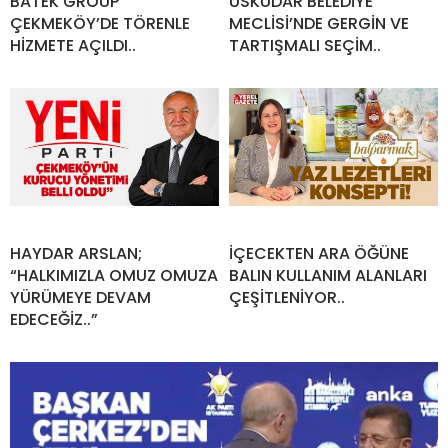
BATEK GROUP
ÜSKÜDAR BELEDİYE
ÇEKMEKÖY’DE TÖRENLE
MECLİSİ’NDE GERGİN VE
HİZMETE AÇILDI..
TARTIŞMALI SEÇİM..
HAYDAR ARSLAN;
İÇECEKTEN ARA ÖĞÜNE
“HALKIMIZLA OMUZ OMUZA
BALIN KULLANIM ALANLARI
YÜRÜMEYE DEVAM
ÇEŞİTLENİYOR..
EDECEĞİZ..”