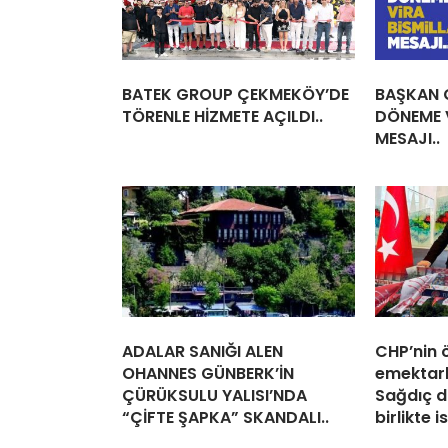
BATEK GROUP ÇEKMEKÖY’DE
BAŞKAN Ç
TÖRENLE HİZMETE AÇILDI..
DÖNEME V
MESAJI..
ADALAR SANIĞI ALEN
CHP’nin 
OHANNES GÜNBERK’İN
emektar
ÇÜRÜKSULU YALISI’NDA
Sağdıç d
“ÇİFTE ŞAPKA” SKANDALI..
birlikte is