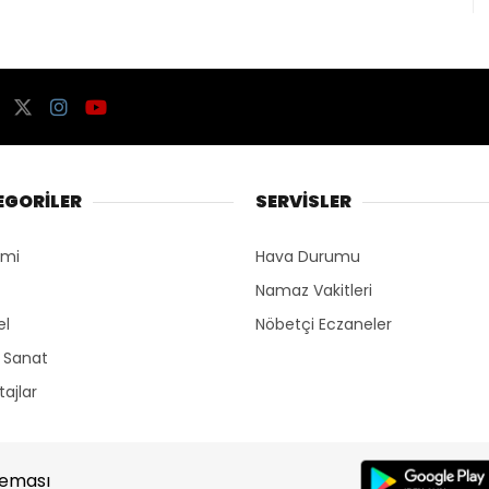
EGORİLER
SERVİSLER
omi
Hava Durumu
Namaz Vakitleri
el
Nöbetçi Eczaneler
r Sanat
ajlar
Teması