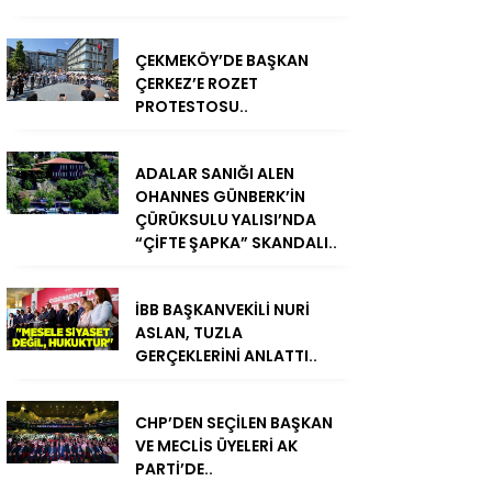
ÇEKMEKÖY’DE BAŞKAN
ÇERKEZ’E ROZET
PROTESTOSU..
ADALAR SANIĞI ALEN
OHANNES GÜNBERK’İN
ÇÜRÜKSULU YALISI’NDA
“ÇİFTE ŞAPKA” SKANDALI..
İBB BAŞKANVEKİLİ NURİ
ASLAN, TUZLA
GERÇEKLERİNİ ANLATTI..
CHP’DEN SEÇİLEN BAŞKAN
VE MECLİS ÜYELERİ AK
PARTİ’DE..