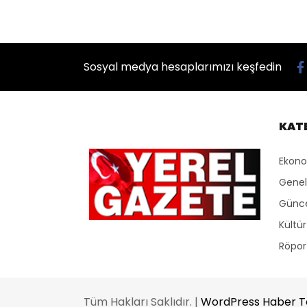
Sosyal medya hesaplarımızı keşfedin
KAT
Ekon
Genel
Günc
Kültü
Röport
Tüm Hakları Saklıdır. |
WordPress Haber 