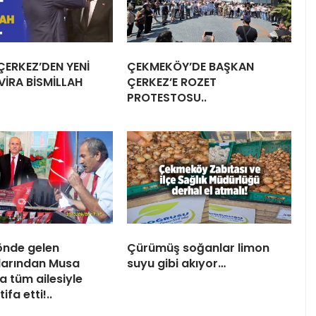
ERKEZ’DEN YENİ
ÇEKMEKÖY’DE BAŞKAN
İRA BİSMİLLAH
ÇERKEZ’E ROZET
PROTESTOSU..
önde gelen
Çürümüş soğanlar limon
larından Musa
suyu gibi akıyor…
a tüm ailesiyle
tifa etti!..