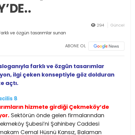
’DE..
294
Güncel
ABONE OL
loganıyla farklı ve özgün tasarımlar
on, ilgi çeken konseptiyle göz dolduran
e açtı.
ırımların hizmete girdiği Çekmeköy’de
yor.
Sektörün önde gelen firmalarından
ekmeköy Şubesi’ni Şahinbey Caddesi
aymakam Cemal Hüsnü Kansız, Balaman