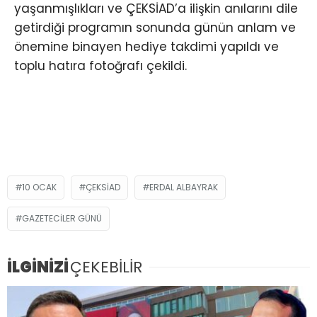
yaşanmışlıkları ve ÇEKSİAD’a ilişkin anılarını dile
getirdiği programın sonunda günün anlam ve
önemine binayen hediye takdimi yapıldı ve
toplu hatıra fotoğrafı çekildi.
10 OCAK
ÇEKSİAD
ERDAL ALBAYRAK
GAZETECILER GÜNÜ
İLGİNİZİ
ÇEKEBİLİR