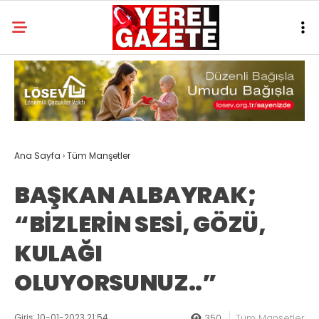
Ana Sayfa
›
Tüm Manşetler
BAŞKAN ALBAYRAK;
“BİZLERİN SESİ, GÖZÜ,
KULAĞI
OLUYORSUNUZ..”
Giriş: 10-01-2023 21:54
350
Tüm Manşetler