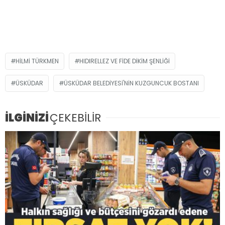
HILMI TÜRKMEN
HIDIRELLEZ VE FIDE DIKIM ŞENLIĞI
ÜSKÜDAR
ÜSKÜDAR BELEDIYESI'NIN KUZGUNCUK BOSTANI
İLGİNİZİ
ÇEKEBİLİR