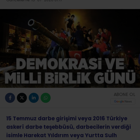
ABONE OL
15 Temmuz darbe girişimi veya 2016 Türkiye
askerî darbe teşebbüsü, darbecilerin verdiği
isimle Harekat Yıldırım veya Yurtta Sulh