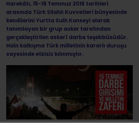
Harekâtı, 15-16 Temmuz 2016 tarihleri
arasında Türk Silahlı Kuvvetleri bünyesinde
kendilerini Yurtta Sulh Konseyi olarak
tanımlayan bir grup asker tarafından
gerçekleştirilen askerî darbe teşebbüsüdür.
Hain kalkışma Türk milletinin kararlı duruşu
sayesinde etkisiz kılınmıştır.
Türk Silahlı Kuvvetlerinin resmî internet sitesi
ve TRT’de yayınlanan bildiride
ordunun