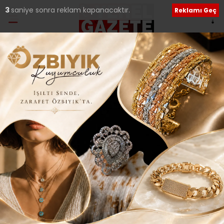
2
saniye sonra reklam kapanacaktır.
Reklamı Geç
Ana Sayfa
›
Genel
BAŞKAN KILIÇ’TAN
BAŞARIYA ANLAMLI
ÖDÜL..
Giriş: 02-03-2016 23:13
Güncelleme: 02-03-2016 23:14
239
Genel
İLÇELERDEN HABERLER