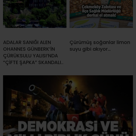
ADALAR SANIĞI ALEN
Çürümüş soğanlar limon
OHANNES GÜNBERK’İN
suyu gibi akıyor…
ÇÜRÜKSULU YALISI’NDA
“ÇİFTE ŞAPKA” SKANDALI..