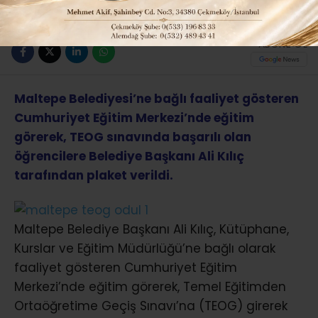
ABONE OL
Maltepe Belediyesi’ne bağlı faaliyet gösteren
Cumhuriyet Eğitim Merkezi’nde eğitim
görerek, TEOG sınavında başarılı olan
öğrencilere Belediye Başkanı Ali Kılıç
tarafından plaket verildi.
Maltepe Belediye Başkanı Ali Kılıç, Kütüphane,
Kurslar ve Eğitim Müdürlüğü’ne bağlı olarak
faaliyet gösteren Cumhuriyet Eğitim
Merkezi’nde eğitim görerek, Temel Eğitimden
Ortaöğretime Geçiş Sınavı’na (TEOG) girerek