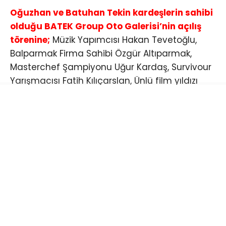
Oğuzhan ve Batuhan Tekin kardeşlerin sahibi
olduğu BATEK Group Oto Galerisi’nin açılış
törenine;
Müzik Yapımcısı Hakan Tevetoğlu,
Balparmak Firma Sahibi Özgür Altıparmak,
Masterchef Şampiyonu Uğur Kardaş, Survivour
Yarışmacısı Fatih Kılıçarslan, Ünlü film yıldızı
Barbaros Dikmen, Meclis Üyesi Turgut Genç,
Sosyal medya fenomeni İbrahim Yücetepe Ali
yüksek ve Aslıhan Kapanşahin, Sürücü Kursu
Sahibi Emre Gemici gibi pek çok tanınmış isim
katıldı.