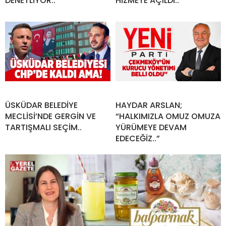
DENETLİYOR..
HİZMETE AÇILDI..
ÜSKÜDAR BELEDİYE
HAYDAR ARSLAN;
MECLİSİ’NDE GERGİN VE
“HALKIMIZLA OMUZ OMUZA
TARTIŞMALI SEÇİM..
YÜRÜMEYE DEVAM
EDECEĞİZ..”