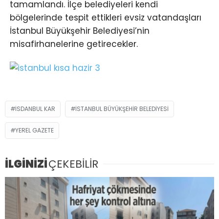
tamamlandı. İlçe belediyeleri kendi
bölgelerinde tespit ettikleri evsiz vatandaşları
İstanbul Büyükşehir Belediyesi’nin
misafirhanelerine getirecekler.
İSDANBUL KAR
İSTANBUL BÜYÜKŞEHIR BELEDIYESI
YEREL GAZETE
İLGİNİZİ
ÇEKEBİLİR