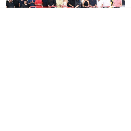
Oğuzhan ve Batuhan Tekin kardeşlerin sahibi
olduğu BATEK Group Oto Galerisi’nin açılış
törenine;
Müzik Yapımcısı Hakan Tevetoğlu,
Balparmak Firma Sahibi Özgür Altıparmak,
Masterchef Şampiyonu Uğur Kardaş, Survivour
Yarışmacısı Fatih Kılıçarslan, Ünlü film yıldızı
Barbaros Dikmen, Meclis Üyesi Turgut Genç,
Sosyal medya fenomeni İbrahim Yücetepe Ali
yüksek ve Aslıhan Kapanşahin, Sürücü Kursu
Sahibi Emre Gemici gibi pek çok tanınmış isim
katıldı.