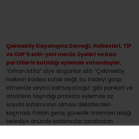
Çekmeköy Dayanışma Derneği, Halkevleri, TİP
ve CHP’li eski-yeni meclis üyeleri ve bazı
partililerin katıldığı eylemde vatandaşlar,
“Orhan İstifa” diye sloganlar attı. “Çekmeköy
halkının iradesi satılık değil, bu iradeyi gasp
etmenize seyirci kalmayacağız” gibi pankart ve
dövizlerin taşındığı protesto eylemde az
sayıda katılımcının olması dikkatlerden
kaçmadı. Polisin geniş güvenlik önlemleri aldığı
belediye önünde katılımcılar tarafından
okunan basın açıklamalarının ardından
vatandaşlar olaysız şekilde dağıldı.