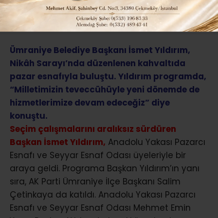
ABONE OL
Ümraniye Belediye Başkanı İsmet Yıldırım,
Nikâh Sarayı’nda düzenlenen kahvaltıda
pazar esnafıyla buluştu. Yıldırım programda,
“Milletimizin teveccühüyle yeni dönemde de
hizmetlerimize devam edeceğiz” diye
konuştu.
Seçim çalışmalarını aralıksız sürdüren
Başkan İsmet Yıldırım,
Anadolu Yakası Pazarcı
Esnafı ve Seyyar Esnaf Odası üyeleriyle bir
araya geldi. Programa Başkan Yıldırım’ın yanı
sıra, AK Parti Ümraniye İlçe Başkanı Salim
Çetinkaya da katıldı. Anadolu Yakası Pazarcı
Esnafı ve Seyyar Esnaf Odası Mehmet Emin