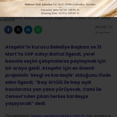
Güncelleme: 09-02-2019 12:09
676
Siyaset
Tüm Manşetler
ABONE OL
Ataşehir’in Kurucu Belediye Başkanı ve 31
Mart’ta CHP Adayı Battal İlgezdi, yerel
basınla seçim çalışmalarını paylaşmak için
bir araya geldi. Ataşehir için en önemli
projesinin ‘Sevgi ve Kardeşlik’ olduğunu ifade
eden İlgezdi, “Başı örtülü ile başı açık
bacılarımız yan yana yürüyecek, Cami ile
Cemevi’nden çıkan herkes kardeşçe
yaşayacak” dedi.
Gazetemiz
www.yerelgazete.com.tr
nin sormuş