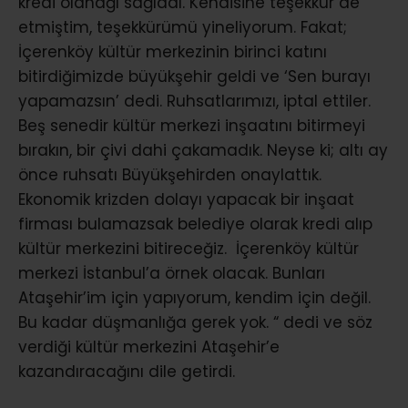
kredi olanağı sağladı. Kendisine teşekkür de
etmiştim, teşekkürümü yineliyorum. Fakat;
İçerenköy kültür merkezinin birinci katını
bitirdiğimizde büyükşehir geldi ve ‘Sen burayı
yapamazsın’ dedi. Ruhsatlarımızı, iptal ettiler.
Beş senedir kültür merkezi inşaatını bitirmeyi
bırakın, bir çivi dahi çakamadık. Neyse ki; altı ay
önce ruhsatı Büyükşehirden onaylattık.
Ekonomik krizden dolayı yapacak bir inşaat
firması bulamazsak belediye olarak kredi alıp
kültür merkezini bitireceğiz. İçerenköy kültür
merkezi İstanbul’a örnek olacak. Bunları
Ataşehir’im için yapıyorum, kendim için değil.
Bu kadar düşmanlığa gerek yok. “ dedi ve söz
verdiği kültür merkezini Ataşehir’e
kazandıracağını dile getirdi.