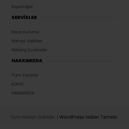
ABONE OL
Türk siyaset tarihinin en genç ve en yeni
oluşumu Yeni Parti’nin Türkiye genelinde
başlayan teşkilatlanma süreci hızla devam
ederken, İstanbul’un il başkanlığı ve 39
ilçesinde de kurucu kadrolar netleşmeye
başladı. Dün Yeni Parti Merkez Yönetim
Kurulu tarafından kurucu ilçe başkanı olarak
Haydar Arslan’ın görevlendirildiği Yeni Parti
Çekmeköy Teşkilatı’nın kurucu yönetimi de
belli oldu. İlçe Başkanı Arslan, “Yeni bir yola
çıkıyoruz. Çekmeköy’ümüz ve partimiz için
hayırlı olsun. Halkımızla omuz omuza, adalet,
demokrasi ve ortak akıl anlayışıyla birlikte