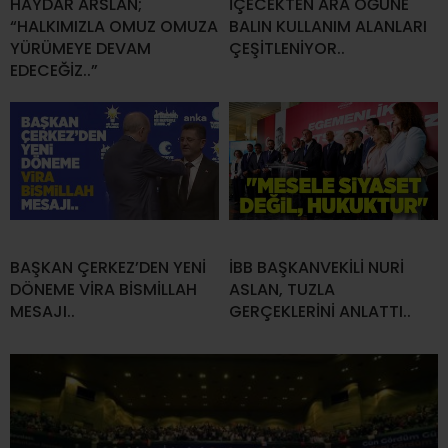
HAYDAR ARSLAN;
İÇECEKTEN ARA ÖĞÜNE
“HALKIMIZLA OMUZ OMUZA
BALIN KULLANIM ALANLARI
YÜRÜMEYE DEVAM
ÇEŞİTLENİYOR..
EDECEĞİZ..”
BAŞKAN ÇERKEZ’DEN YENİ
İBB BAŞKANVEKİLİ NURİ
DÖNEME VİRA BİSMİLLAH
ASLAN, TUZLA
MESAJI..
GERÇEKLERİNİ ANLATTI..