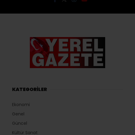
“HALKIMIZLA OMUZ
OMUZA YÜRÜMEYE
DEVAM EDECEĞİZ..”
Giriş: 05-08-2026 19:50
Güncelleme: 05-08-2026 19:50
340
Siyaset
Tüm Manşetler