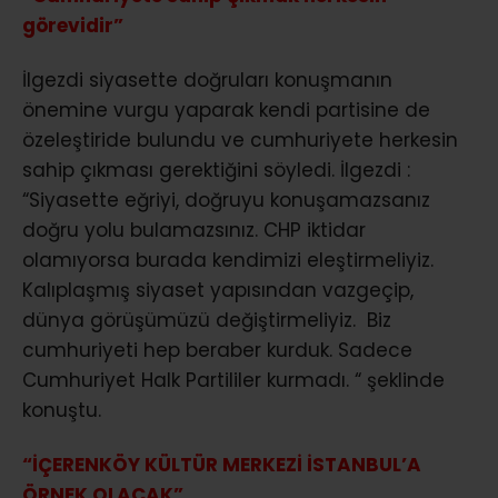
görevidir”
İlgezdi siyasette doğruları konuşmanın
önemine vurgu yaparak kendi partisine de
özeleştiride bulundu ve cumhuriyete herkesin
sahip çıkması gerektiğini söyledi. İlgezdi :
“Siyasette eğriyi, doğruyu konuşamazsanız
doğru yolu bulamazsınız. CHP iktidar
olamıyorsa burada kendimizi eleştirmeliyiz.
Kalıplaşmış siyaset yapısından vazgeçip,
dünya görüşümüzü değiştirmeliyiz. Biz
cumhuriyeti hep beraber kurduk. Sadece
Cumhuriyet Halk Partililer kurmadı. “ şeklinde
konuştu.
“İÇERENKÖY KÜLTÜR MERKEZİ İSTANBUL’A
ÖRNEK OLACAK”