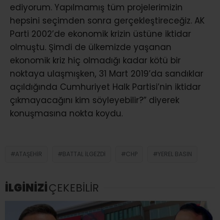
ediyorum. Yapılmamış tüm projelerimizin
hepsini seçimden sonra gerçekleştireceğiz. AK
Parti 2002’de ekonomik krizin üstüne iktidar
olmuştu. Şimdi de ülkemizde yaşanan
ekonomik kriz hiç olmadığı kadar kötü bir
noktaya ulaşmışken, 31 Mart 2019’da sandıklar
açıldığında Cumhuriyet Halk Partisi’nin iktidar
çıkmayacağını kim söyleyebilir?” diyerek
konuşmasına nokta koydu.
ATAŞEHIR
BATTAL İLGEZDI
CHP
YEREL BASIN
İLGİNİZİ
ÇEKEBİLİR