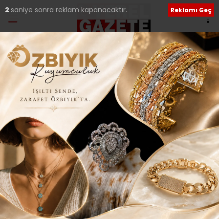
2
saniye sonra reklam kapanacaktır.
Reklamı Geç
Ana Sayfa
›
Siyaset
BATTAL İLGEZDİ;
“ATAŞEHİR’E SEVGİ VE
KARDEŞLİK VAAT
EDİYORUM”
Giriş: 30-01-2019 20:33