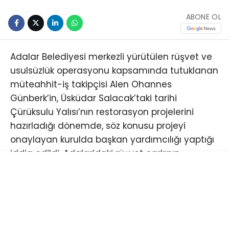
ABONE OL
Adalar Belediyesi merkezli yürütülen rüşvet ve
usulsüzlük operasyonu kapsamında tutuklanan
müteahhit-iş takipçisi Alen Ohannes
Günberk’in, Üsküdar Salacak’taki tarihi
Çürüksulu Yalısı’nın restorasyon projelerini
hazırladığı dönemde, söz konusu projeyi
onaylayan kurulda başkan yardımcılığı yaptığı
iddia edildi. Adalar’daki rüşvet çarkının
ardından ortaya çıkan bu yeni gelişme,
Günberk’in yürüttüğü diğer projeleri de hukuki
şüphelerin odağına taşıdı..