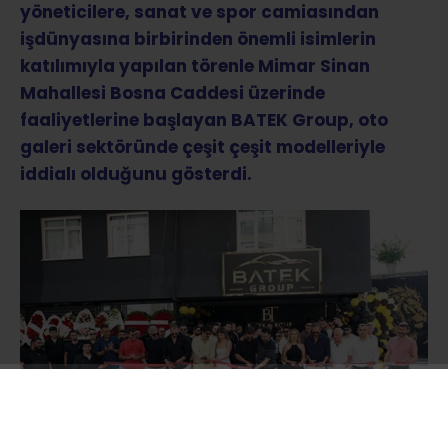
yöneticilere, sanat ve spor camiasından
işdünyasına birbirinden önemli isimlerin
katılımıyla yapılan törenle Mimar Sinan
Mahallesi Bosna Caddesi üzerinde
faaliyetlerine başlayan BATEK Group, oto
galeri sektöründe çeşit çeşit modelleriyle
iddialı olduğunu gösterdi.