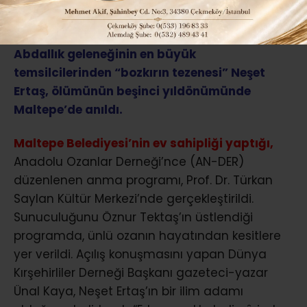
ABONE OL
Abdallık geleneğinin en büyük
temsilcilerinden “bozkırın tezenesi” Neşet
Ertaş, ölümünün beşinci yıldönümünde
Maltepe’de anıldı.
Maltepe Belediyesi’nin ev sahipliği yaptığı,
Anadolu Ozanlar Derneği’nce (AN-DER)
düzenlenen anma programı, Prof. Dr. Türkan
Saylan Kültür Merkezi’nde gerçekleştirildi.
Sunuculuğunu Öznur Tektaş’ın üstlendiği
programda, ünlü ozanın hayatından kesitlere
yer verildi. Açılış konuşmasını yapan Dünya
Kırşehirliler Derneği Başkanı gazeteci-yazar
Ünal Kaya, Neşet Ertaş’ın bir ilim adamı