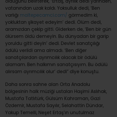
olduğunu belirterek, “Ertaş, ayrılık dedi yârinden,
vatanından uzak kaldı. Yoksulluk dedi, ‘Ben
varlığı
maltepecamci.com/
görmedim ki,
yokluktan şikayet edeyim’ dedi. Ölüm dedi,
aramızdan çekip gitti. Giderken de, ‘Ben bir gün
ölürsem öldü demeyin. Bu dünyadan bir garip
yoruldu gitti deyin’ dedi. Devlet sanatçılığı
ödülü verildi ama almadı. ‘Ben diğer
sanatçılardan ayrımcılık olacak bir ödülü
alamam. Ben halkımın sanatçısıyım. Bu ödülü
alırsam ayrımcılık olur’ dedi” diye konuştu.
Daha sonra sahne alan Orta Anadolu
bölgesinin halk müziği ustaları Haşimi Aslıhak,
Mustafa Tatlıtürk, Gülsüm Kahraman, Gazi
Özdemir, Mustafa Sayılır, Selahattin Dündar,
Yakup Temelli, Neşet Ertaş’ın unutulmaz