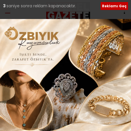
2
saniye sonra reklam kapanacaktır.
Reklamı Geç
Ana Sayfa
›
Güncel
BOZKIRIN TEZENESİ
MALTEPE’DE ANILDI..
Giriş: 25-09-2017 21:13
280
Güncel
Kültür Sanat
Güncelleme: 21-08-2018 02:04