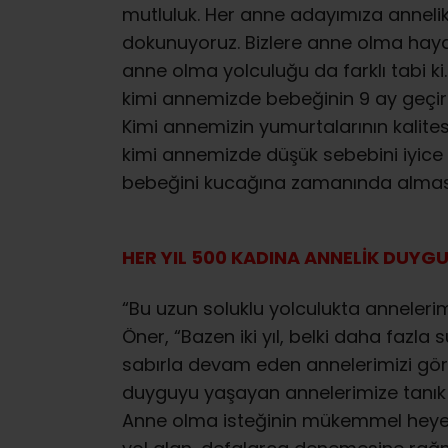
mutluluk. Her anne adayımıza annelik
dokunuyoruz. Bizlere anne olma hayali
anne olma yolculuğu da farklı tabi k
kimi annemizde bebeğinin 9 ay geçire
Kimi annemizin yumurtalarının kalitesi
kimi annemizde düşük sebebini iyice 
bebeğini kucağına zamanında almasın
HER YIL 500 KADINA ANNELİK DUY
“Bu uzun soluklu yolculukta annelerim
Öner, “Bazen iki yıl, belki daha fazla
sabırla devam eden annelerimizi gör
duyguyu yaşayan annelerimize tanık
Anne olma isteğinin mükemmel heyeca