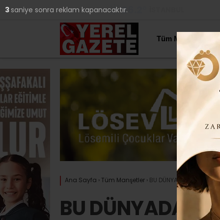
26.2
°
İSTANBUL
2
saniye sonra reklam kapanacaktır.
YAZARLAR
Tüm Manşetler
Ana Sayfa
›
Tüm Manşetler
›
BU DÜNYADAKİ EN KUTSAL
BU DÜNYADAKİ 