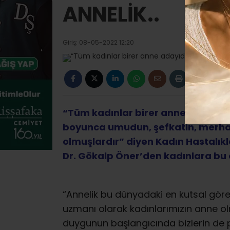
ANNELİK..
Giriş: 08-05-2022 12:20
“Tüm kadınlar birer anne adayıdır, 
boyunca umudun, şefkatin, merhame
olmuşlardır” diyen Kadın Hastalık
Dr. Gökalp Öner’den kadınlara bu 
“Annelik bu dünyadaki en kutsal göre
uzmanı olarak kadınlarımızın anne ol
duygunun başlangıcında bizlerin de p