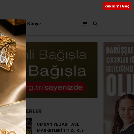
Bizi Takip Edin
Reklamı Geç
akkımızda
Künye
SON HABERLER
ÜMRANİYE ZABITASI,
MARKETLERİ TİTİZLİKLE