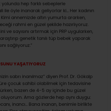
 yolunda hep farklı sebeplerle
 ile öyle inanarak geliyorlar ki… Her kadının
i. Kimi annemizde altın yumurta ararken,
ceği rahmi en güzel şekilde hazırlıyoruz.
ni ve sayısını artırmak için PRP uygularken,
araştırıp genetik tanılı tüp bebek yaparak
ı sağlıyoruz.”
GUSUNU YAŞATIYORUZ
izin sabrı inanılmaz” diyen Prof. Dr. Gökalp
 süre çocuk sahibi olabilmek için tedavisine
ürken, bazen de 4-5 ay içinde bu güzel
 oluyorum. Ama gözlerde hep aynı duygu:
nı, inancı… Bana inanan, benimle birlikte