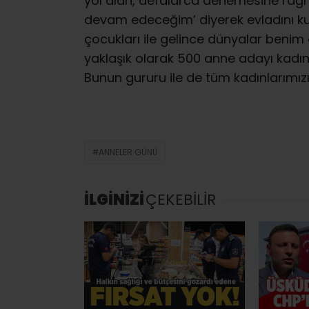
yol alan, defalarca denemesine rağ
devam edeceğim’ diyerek evladını ku
çocukları ile gelince dünyalar benim 
yaklaşık olarak 500 anne adayı kadı
Bunun gururu ile de tüm kadınlarımız
ANNELER GÜNÜ
İLGİNİZİ
ÇEKEBİLİR