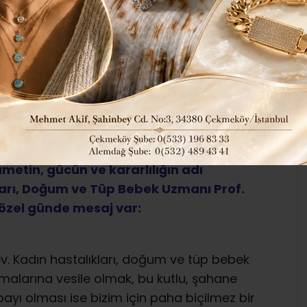
406
Tüm Manşetler
ABONE OL
annedir. Onlar; bir gün değil, hayatları
tin, gücün ve kararlılığın adı
ları, Doğum ve Tüp Bebek Uzmanı Prof.
özel günde mesaj var:
v. Kadın hastalıkları, doğum ve tüp bebek
malarına vesile olmak, bu kutlu, şahane
ayı olması ise bizim için paha biçilmez bir