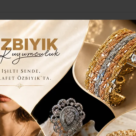
Yerel Haberler
Genel
Güncel
Siyaset
Kültür Sanat
H
 GÖREV ANNELİK..
EN KUTSAL GÖREV