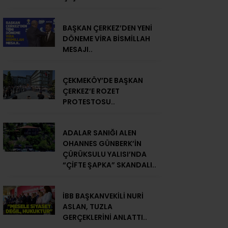
BAŞKAN ÇERKEZ’DEN YENİ
DÖNEME VİRA BİSMİLLAH
MESAJI..
ÇEKMEKÖY’DE BAŞKAN
ÇERKEZ’E ROZET
PROTESTOSU..
ADALAR SANIĞI ALEN
OHANNES GÜNBERK’İN
ÇÜRÜKSULU YALISI’NDA
“ÇİFTE ŞAPKA” SKANDALI..
İBB BAŞKANVEKİLİ NURİ
ASLAN, TUZLA
GERÇEKLERİNİ ANLATTI..