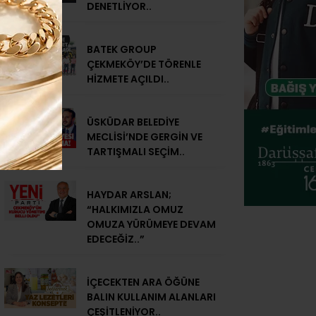
DENETLİYOR..
BATEK GROUP
ÇEKMEKÖY’DE TÖRENLE
HİZMETE AÇILDI..
ÜSKÜDAR BELEDİYE
MECLİSİ’NDE GERGİN VE
TARTIŞMALI SEÇİM..
HAYDAR ARSLAN;
“HALKIMIZLA OMUZ
OMUZA YÜRÜMEYE DEVAM
EDECEĞİZ..”
İÇECEKTEN ARA ÖĞÜNE
BALIN KULLANIM ALANLARI
ÇEŞİTLENİYOR..