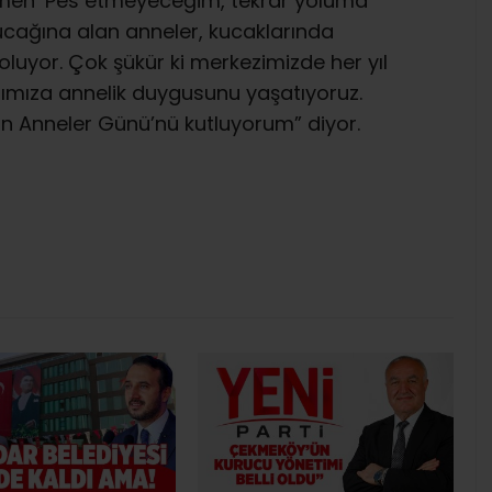
men ‘Pes etmeyeceğim, tekrar yoluma
cağına alan anneler, kucaklarında
oluyor. Çok şükür ki merkezimizde her yıl
nımıza annelik duygusunu yaşatıyoruz.
ın Anneler Günü’nü kutluyorum” diyor.