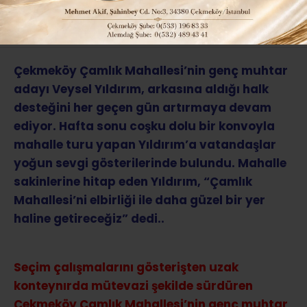
ABONE OL
Çekmeköy Çamlık Mahallesi’nin genç muhtar
adayı Veysel Yıldırım, arkasına aldığı halk
desteğini her geçen gün artırmaya devam
ediyor. Hafta sonu coşku dolu bir konvoyla
mahalle turu yapan Yıldırım’a vatandaşlar
yoğun sevgi gösterilerinde bulundu. Mahalle
sakinlerine hitap eden Yıldırım, “Çamlık
Mahallesi’ni elbirliği ile daha güzel bir yer
haline getireceğiz” dedi..
Seçim çalışmalarını gösterişten uzak
konteynırda mütevazi şekilde sürdüren
Çekmeköy Çamlık Mahallesi’nin genç muhtar