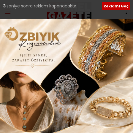
2
saniye sonra reklam kapanacaktır.
Reklamı Geç
Ana Sayfa
›
Güncel
“Çamlık Mahallesi’ni
elbirliği ile daha güzel
bir yer yapacağız..”
Giriş: 25-02-2024 23:26
366
Güncel