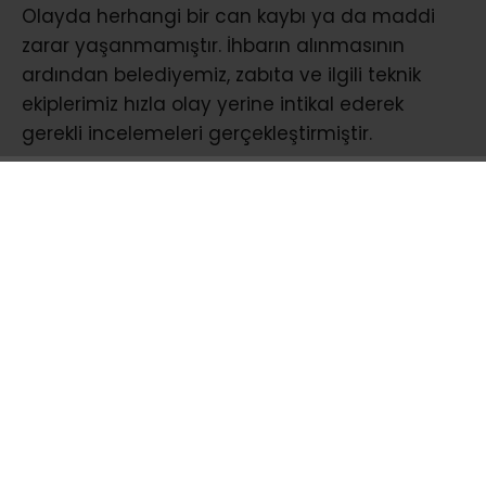
Olayda herhangi bir can kaybı ya da maddi
zarar yaşanmamıştır. İhbarın alınmasının
ardından belediyemiz, zabıta ve ilgili teknik
ekiplerimiz hızla olay yerine intikal ederek
gerekli incelemeleri gerçekleştirmiştir.
Yapılan ilk değerlendirmelerde, tedbir amaçlı
olarak komşu binada risk oluşabileceği
öngörülmüş ve bina tahliye edilmiştir. Bu
kapsamda toplam 32 vatandaşımız güvenlik
amacıyla geçici olarak tahliye edilmiştir.
Olayın ardından hafriyat çökmesinin meydana
geldiği alanda ivedilikle geri dolgu
çalışmalarına başlanmış, ayrıca betonarme
kazık uygulaması ve diğer mühendislik
tedbirleri devreye alınarak can ve mal