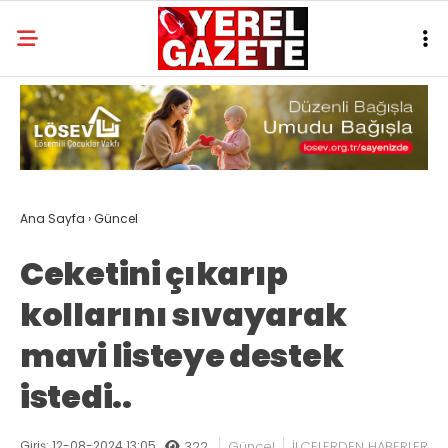
Ana Sayfa
›
Güncel
Ceketini çıkarıp
kollarını sıvayarak
mavi listeye destek
istedi..
Giriş: 12-08-2024 13:05
322
Güncel
İLÇELERDEN HABERLER