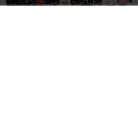
Oğuzhan ve Batuhan Tekin kardeşlerin sahibi
olduğu BATEK Group Oto Galerisi’nin açılış
törenine;
Müzik Yapımcısı Hakan Tevetoğlu,
Balparmak Firma Sahibi Özgür Altıparmak,
Masterchef Şampiyonu Uğur Kardaş, Survivour
Yarışmacısı Fatih Kılıçarslan, Ünlü film yıldızı
Barbaros Dikmen, Meclis Üyesi Turgut Genç,
Sosyal medya fenomeni İbrahim Yücetepe Ali
yüksek ve Aslıhan Kapanşahin, Sürücü Kursu
Sahibi Emre Gemici gibi pek çok tanınmış isim
katıldı.