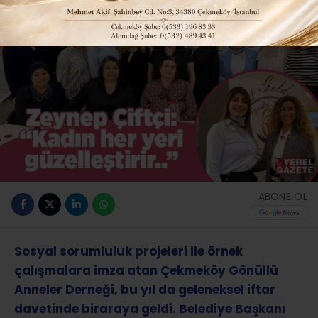
ABONE OL
Sosyal sorumluluk projeleri ile örnek
çalışmalara imza atan Çekmeköy Gönüllü
Anneler Derneği, bu yıl da geleneksel iftar
davetinde biraraya geldi. Belediye Başkanı