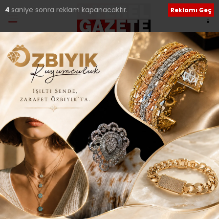
2
saniye sonra reklam kapanacaktır.
Reklamı Geç
Ana Sayfa
›
Güncel
ÇEKMEKÖY GÖNÜLLÜ
ANNELER DERNEĞİ
İFTARDA BULUŞTU..
Giriş: 13-03-2025 16:31
155
Güncel
Güncelleme: 13-03-2025 16:35