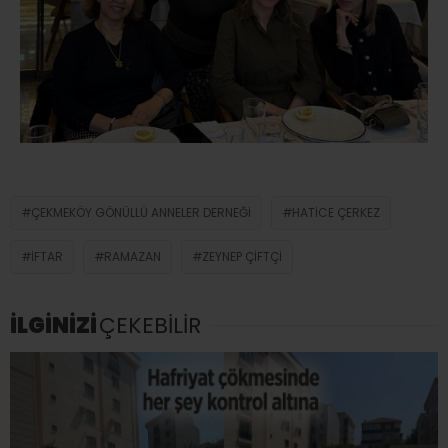
ÇEKMEKÖY GÖNÜLLÜ ANNELER DERNEĞI
HATICE ÇERKEZ
İFTAR
RAMAZAN
ZEYNEP ÇIFTÇI
İLGİNİZİ
ÇEKEBİLİR