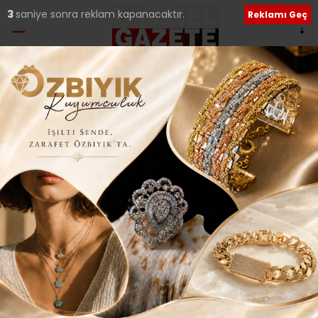
2
saniye sonra reklam kapanacaktır.
Reklamı Geç
Ana Sayfa
›
İLÇELERDEN HABERLER
ÇEKMEKÖY KUDÜS İÇİN
TAŞDELEN’DE BULUŞTU..
Giriş: 08-12-2017 19:00
216
İLÇELERDEN HABERLER
Yerel Haberler