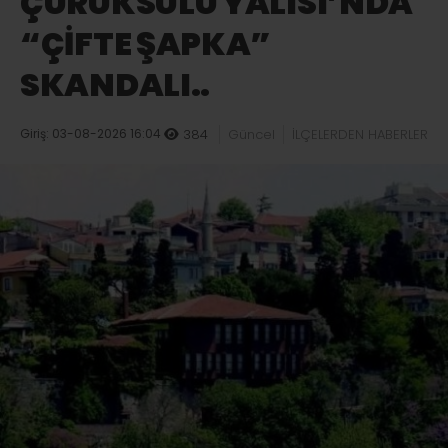
ÇÜRÜKSULU YALISI’NDA
“ÇİFTE ŞAPKA”
SKANDALI..
Giriş: 03-08-2026 16:04
384
Güncel
İLÇELERDEN HABERLER