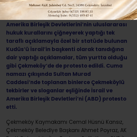
ABONE OL
Amerika Birleşik Devletlerini’nin uluslararası
hukuk kurallarını çiğneyerek yaptığı tek
taraflı açıklamayla özel bir statüde bulunan
Kudüs’ü İsrail’in başkenti olarak tanıdığına
dair yaptığı açıklamalar, tüm yurtta olduğu
gibi Çekmeköy’de de protesto edildi. Cuma
namazı çıkışında Sultan Murad
Caddesi’nde toplanan binlerce Çekmeköylü
tekbirler ve sloganlar eşliğinde İsrail ve
Amerika Birleşik Devletleri’ni (ABD) protesto
etti.
Çekmeköy Kaymakamı Cemal Hüsnü Kansız,
Çekmeköy Belediye Başkanı Ahmet Poyraz, AK