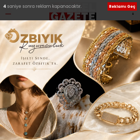
3
saniye sonra reklam kapanacaktır.
Reklamı Geç
Ana Sayfa
›
Güncel
ÇEKMEKÖY SİNEMA
AKADEMİSİ BAŞLIYOR..
Giriş: 17-02-2021 01:12
696
Güncel
Röportajlar
ABONE OL