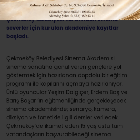
Çekmeköy Belediyesi tarafından sinema
severler için kurulan akademiye kayıtlar
başladı.
Çekmeköy Belediyesi Sinema Akademisi,
sinema sanatına gönül veren gençlere yol
göstermek için hazırlanan dopdolu bir eğitim
programı ile kapılarını açmaya hazırlanıyor.
Ünlü oyuncular Yeşim Dalgıçer, Erdem Baş ve
Barış Başar ‘ın eğitmenliğinde gerçekleşecek
sinema akademisinde; senaryo, kamera,
diksiyon ve fonetikle ilgili dersler verilecek.
Çekmeköy’de ikamet eden 15 yaş üstü tüm
vatandaşların başvurabileceği sinema