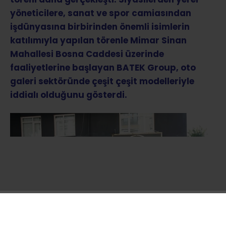
yöneticilere, sanat ve spor camiasından
işdünyasına birbirinden önemli isimlerin
katılımıyla yapılan törenle Mimar Sinan
Mahallesi Bosna Caddesi üzerinde
faaliyetlerine başlayan BATEK Group, oto
galeri sektöründe çeşit çeşit modelleriyle
iddialı olduğunu gösterdi.