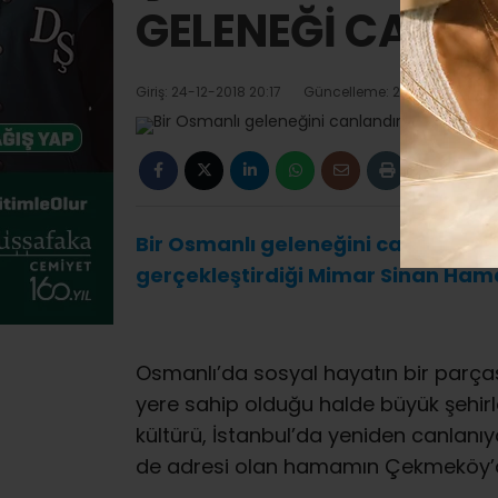
GELENEĞİ CANLA
Giriş: 24-12-2018 20:17
Güncelleme: 24-12-2018 20:1
Bir Osmanlı geleneğini canlandıran
gerçekleştirdiği Mimar Sinan Ham
Osmanlı’da sosyal hayatın bir parça
yere sahip olduğu halde büyük şehi
kültürü, İstanbul’da yeniden canlanıy
de adresi olan hamamın Çekmeköy’d