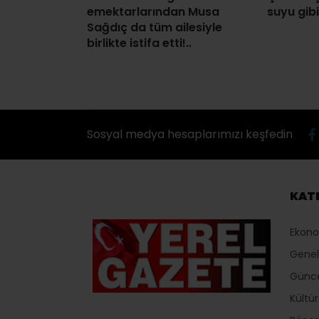
emektarlarından Musa
suyu gib
Sağdıç da tüm ailesiyle
birlikte istifa etti!..
Sosyal medya hesaplarımızı keşfedin
KAT
Ekon
Genel
Günc
Kültü