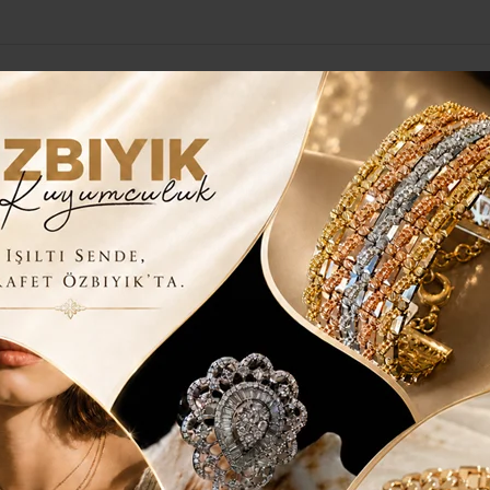
Yerel Haberler
Genel
Güncel
Siyaset
Kültür Sanat
H
EĞİ CANLANDI..
İR OSMANLI