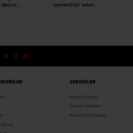
i akıyor…
kıymetli bir adım..
EGORİLER
SERVİSLER
omi
Hava Durumu
Namaz Vakitleri
el
Nöbetçi Eczaneler
r Sanat