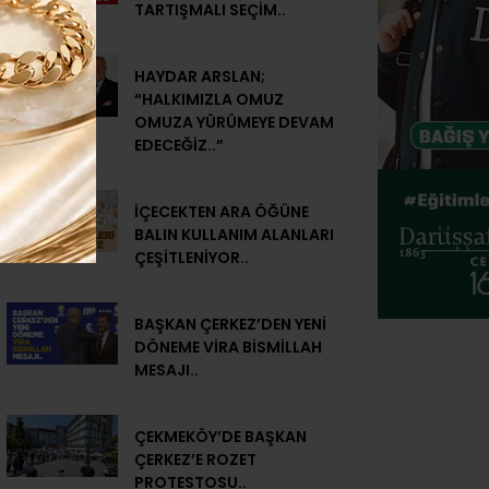
TARTIŞMALI SEÇİM..
HAYDAR ARSLAN;
“HALKIMIZLA OMUZ
OMUZA YÜRÜMEYE DEVAM
EDECEĞİZ..”
İÇECEKTEN ARA ÖĞÜNE
BALIN KULLANIM ALANLARI
ÇEŞİTLENİYOR..
BAŞKAN ÇERKEZ’DEN YENİ
DÖNEME VİRA BİSMİLLAH
MESAJI..
ÇEKMEKÖY’DE BAŞKAN
ÇERKEZ’E ROZET
PROTESTOSU..