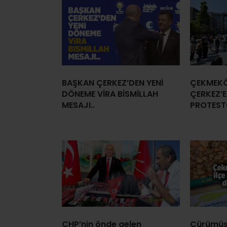
BAŞKAN ÇERKEZ’DEN YENİ
ÇEKMEKÖ
DÖNEME VİRA BİSMİLLAH
ÇERKEZ’E
MESAJI..
PROTEST
CHP’nin önde gelen
Çürümüş