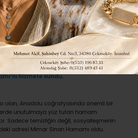
NDI..
7
574
Güncel
İLÇELERDEN HABERLER
ABONE OL
 Çekmeköy Belediyesi, açılışını
amı’nı hizmete sundu.
sı olan, Anadolu coğrafyasında önemli bir
rlerde unutulmaya yüz tutan hamam
or. Sadece temizliğin değil, sosyalleşmenin
eki adresi Mimar Sinan Hamamı oldu.