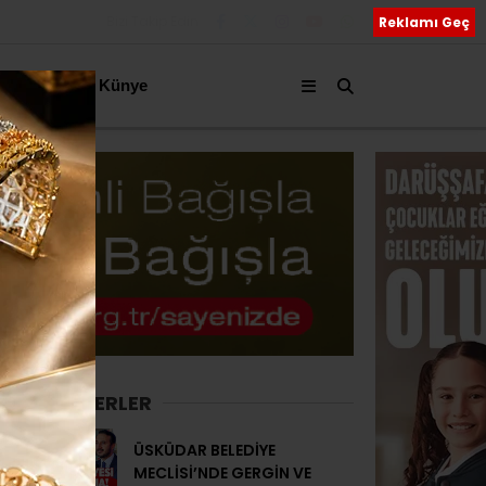
Bizi Takip Edin
Reklamı Geç
akkımızda
Künye
SON HABERLER
ÜSKÜDAR BELEDİYE
MECLİSİ’NDE GERGİN VE