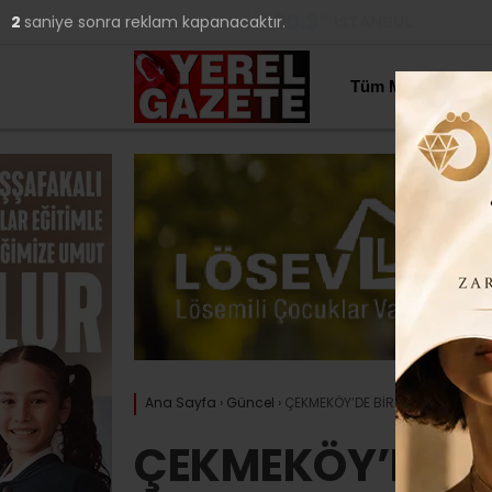
30.3
°
İSTANBUL
1
saniye sonra reklam kapanacaktır.
YAZARLAR
Tüm Manşetler
Ana Sayfa
›
Güncel
›
ÇEKMEKÖY’DE BİR OSMANLI GELEN
ÇEKMEKÖY’DE B