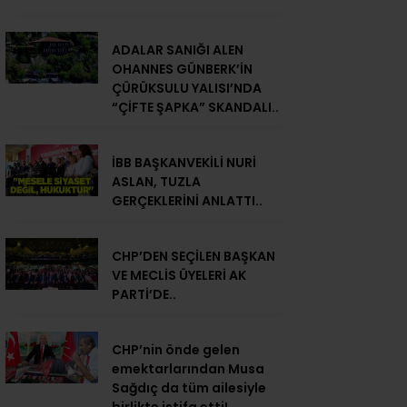
ADALAR SANIĞI ALEN
OHANNES GÜNBERK’İN
ÇÜRÜKSULU YALISI’NDA
“ÇİFTE ŞAPKA” SKANDALI..
İBB BAŞKANVEKİLİ NURİ
ASLAN, TUZLA
GERÇEKLERİNİ ANLATTI..
CHP’DEN SEÇİLEN BAŞKAN
VE MECLİS ÜYELERİ AK
PARTİ’DE..
CHP’nin önde gelen
emektarlarından Musa
Sağdıç da tüm ailesiyle