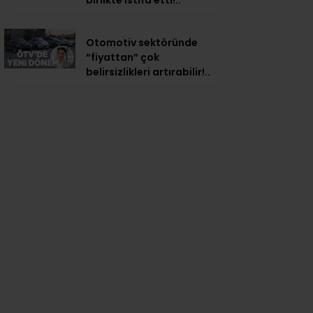
birlikte istifa etti!..
Otomotiv sektöründe
“fiyattan” çok
belirsizlikleri artırabilir!..