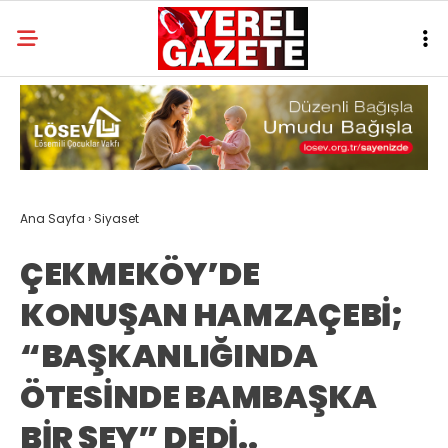
Ana Sayfa
›
Siyaset
ÇEKMEKÖY’DE
KONUŞAN HAMZAÇEBİ;
“BAŞKANLIĞINDA
ÖTESİNDE BAMBAŞKA
BİR ŞEY” DEDİ..