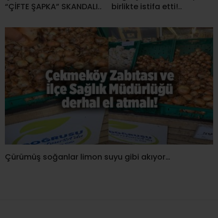
“ÇİFTE ŞAPKA” SKANDALI..
birlikte istifa etti!..
Çürümüş soğanlar limon suyu gibi akıyor…