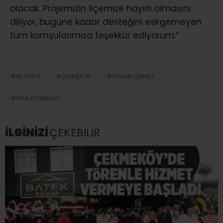
olacak. Projemizin ilçemize hayırlı olmasını
diliyor, bugüne kadar desteğini esirgemeyen
tüm komşularımıza teşekkür ediyorum.”
AK PARTI
ÇEKMEKÖY
ORHAN ÇERKEZ
VIRA BISMILLAH
İLGİNİZİ
ÇEKEBİLİR