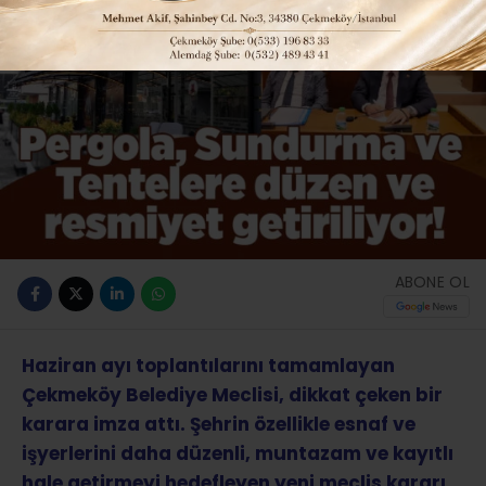
ABONE OL
Haziran ayı toplantılarını tamamlayan
Çekmeköy Belediye Meclisi, dikkat çeken bir
karara imza attı. Şehrin özellikle esnaf ve
işyerlerini daha düzenli, muntazam ve kayıtlı
hale getirmeyi hedefleyen yeni meclis kararı