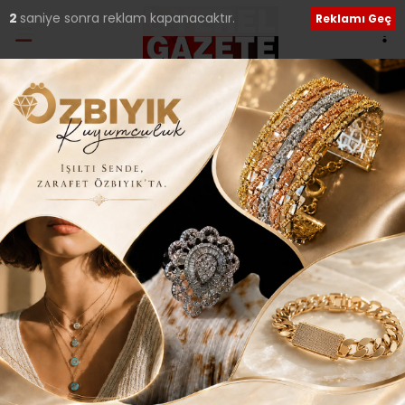
1
saniye sonra reklam kapanacaktır.
Reklamı Geç
Ana Sayfa
›
Güncel
Çekmeköy’de yeni bir
uygulama hayata
geçiyor…
Giriş: 05-06-2025 00:15
124
Güncel
İLÇELERDEN HABERLER