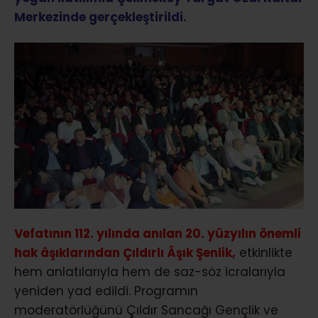
Merkezinde gerçekleştirildi.
Vefatının 112. yılında anılan 20. yüzyılın önemli
hak âşıklarından Çıldırlı Âşık Şenlik,
etkinlikte
hem anlatılarıyla hem de saz-söz icralarıyla
yeniden yad edildi. Programın
moderatörlüğünü Çıldır Sancağı Gençlik ve