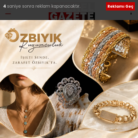
2
saniye sonra reklam kapanacaktır.
Reklamı Geç
Ana Sayfa
›
Kültür Sanat
Çekmeköy’deki anma
gecesinde torunları
salona sığmadı!..
Giriş: 23-11-2025 21:47
154
Kültür Sanat
Tüm Manşetler