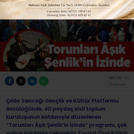
ABONE OL
Çıldır Sancağı Gençlik ve Kültür Platformu
öncülüğünde, 40 paydaş sivil toplum
kuruluşunun katılımıyla düzenlenen
“Torunları Âşık Şenlik’in İzinde” programı, çok
yoğun katılımla Çekmeköy Turgut Özal Kültür