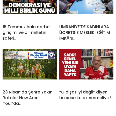
15 Temmuz hain darbe
ÜMRANİYE’DE KADINLARA
girişimi ve bir milletin
ÜCRETSİZ MESLEKİ EĞİTİM
zaferi..
İMKÂNI..
23 Nisan’da Şehre Yakın
“Gidişat iyi değil” diyen
Rotalar New Aren
bu sese kulak vermeliyiz!..
Tour’da…