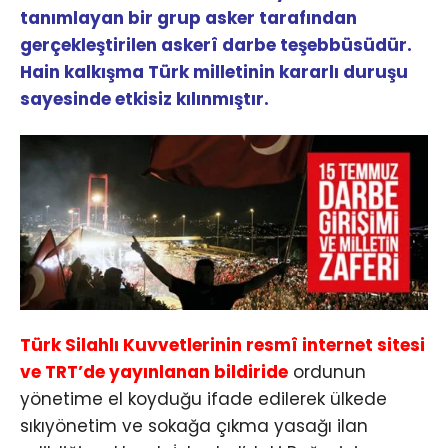
tanımlayan bir grup asker tarafından
gerçekleştirilen askerî darbe teşebbüsüdür.
Hain kalkışma Türk milletinin kararlı duruşu
sayesinde etkisiz kılınmıştır.
Türk Silahlı Kuvvetlerinin resmî internet sitesi
ve TRT’de yayınlanan bildiride
ordunun
yönetime el koyduğu ifade edilerek ülkede
sıkıyönetim ve sokağa çıkma yasağı ilan