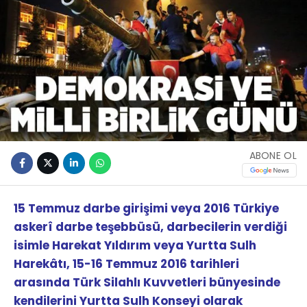
ABONE OL
15 Temmuz darbe girişimi veya 2016 Türkiye
askerî darbe teşebbüsü, darbecilerin verdiği
isimle Harekat Yıldırım veya Yurtta Sulh
Harekâtı, 15-16 Temmuz 2016 tarihleri
arasında Türk Silahlı Kuvvetleri bünyesinde
kendilerini Yurtta Sulh Konseyi olarak