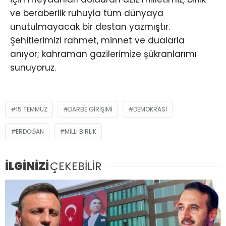
ve beraberlik ruhuyla tüm dünyaya
unutulmayacak bir destan yazmıştır.
Şehitlerimizi rahmet, minnet ve dualarla
anıyor; kahraman gazilerimize şükranlarımı
sunuyoruz.
15 TEMMUZ
DARBE GIRIŞIMI
DEMOKRASI
ERDOĞAN
MILLI BIRLIK
İLGİNİZİ
ÇEKEBİLİR