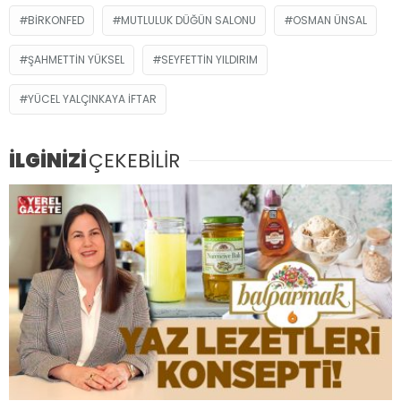
BİRKONFED
MUTLULUK DÜĞÜN SALONU
OSMAN ÜNSAL
ŞAHMETTIN YÜKSEL
SEYFETTIN YILDIRIM
YÜCEL YALÇINKAYA İFTAR
İLGİNİZİ
ÇEKEBİLİR