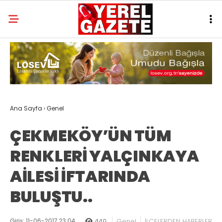
Ana Sayfa
›
Genel
ÇEKMEKÖY’ÜN TÜM
RENKLERİ YALÇINKAYA
AİLESİ İFTARINDA
BULUŞTU..
Giriş: 11-06-2017 23:04
440
Genel
İLÇELERDEN HABERLER