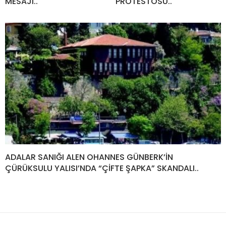
MESAJI..
PROTESTOSU..
ADALAR SANIĞI ALEN OHANNES GÜNBERK’İN
ÇÜRÜKSULU YALISI’NDA “ÇİFTE ŞAPKA” SKANDALI..