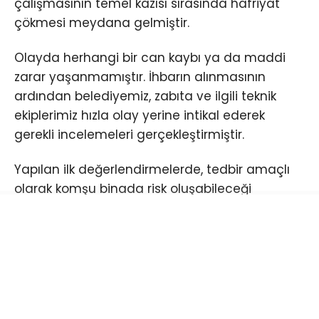
çalışmasının temel kazısı sırasında hafriyat
çökmesi meydana gelmiştir.
Olayda herhangi bir can kaybı ya da maddi
zarar yaşanmamıştır. İhbarın alınmasının
ardından belediyemiz, zabıta ve ilgili teknik
ekiplerimiz hızla olay yerine intikal ederek
gerekli incelemeleri gerçekleştirmiştir.
Yapılan ilk değerlendirmelerde, tedbir amaçlı
olarak komşu binada risk oluşabileceği
öngörülmüş ve bina tahliye edilmiştir. Bu
kapsamda toplam 32 vatandaşımız güvenlik
amacıyla geçici olarak tahliye edilmiştir.
Olayın ardından hafriyat çökmesinin meydana
geldiği alanda ivedilikle geri dolgu