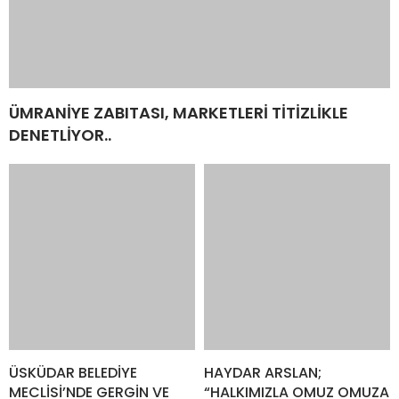
ÜSKÜDAR BELEDİYE
HAYDAR ARSLAN;
MECLİSİ’NDE GERGİN VE
“HALKIMIZLA OMUZ OMUZA
TARTIŞMALI SEÇİM..
YÜRÜMEYE DEVAM
EDECEĞİZ..”