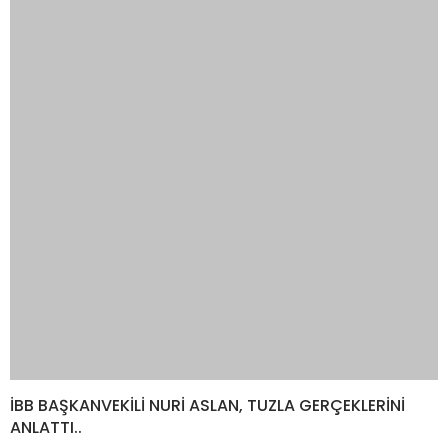
İBB BAŞKANVEKİLİ NURİ ASLAN, TUZLA GERÇEKLERİNİ
ANLATTI..
Sosyal medya hesaplarımızı keşfedin