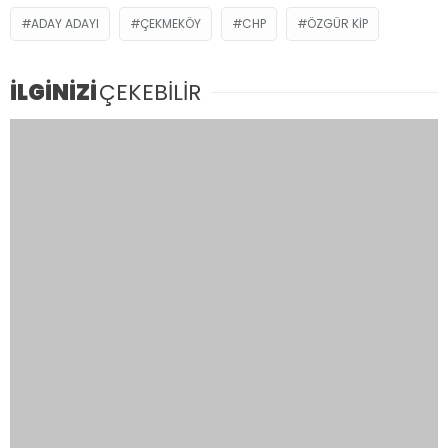
ÜMRANİYE ZABITASI, MARKETLERİ TİTİZLİKLE
DENETLİYOR..