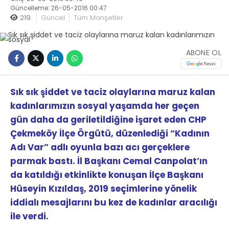
Güncelleme: 26-05-2016 00:47
219
Güncel
Tüm Manşetler
ABONE OL
Sık sık şiddet ve taciz olaylarına maruz kalan
kadınlarımızın sosyal yaşamda her geçen
gün daha da geriletildiğine işaret eden CHP
Çekmeköy İlçe Örgütü, düzenlediği “Kadının
Adı Var” adlı oyunla bazı acı gerçeklere
parmak bastı. İl Başkanı Cemal Canpolat’ın
da katıldığı etkinlikte konuşan İlçe Başkanı
Hüseyin Kızıldaş, 2019 seçimlerine yönelik
iddialı mesajlarını bu kez de kadınlar aracılığı
ile verdi.