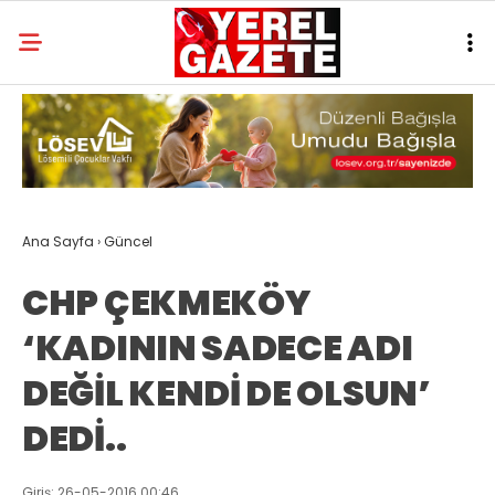
Ana Sayfa
›
Güncel
CHP ÇEKMEKÖY
‘KADININ SADECE ADI
DEĞİL KENDİ DE OLSUN’
DEDİ..
Giriş: 26-05-2016 00:46