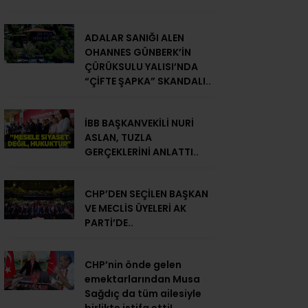
ADALAR SANIĞI ALEN
OHANNES GÜNBERK’İN
ÇÜRÜKSULU YALISI’NDA
“ÇİFTE ŞAPKA” SKANDALI..
İBB BAŞKANVEKİLİ NURİ
ASLAN, TUZLA
GERÇEKLERİNİ ANLATTI..
CHP’DEN SEÇİLEN BAŞKAN
VE MECLİS ÜYELERİ AK
PARTİ’DE..
CHP’nin önde gelen
emektarlarından Musa
Sağdıç da tüm ailesiyle