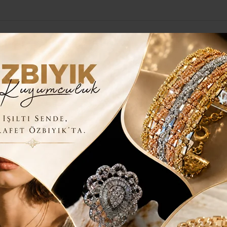
Yerel Haberler
Genel
Güncel
Siyaset
Kültür Sanat
H
e buluşuyor..
onu hemşerilerle