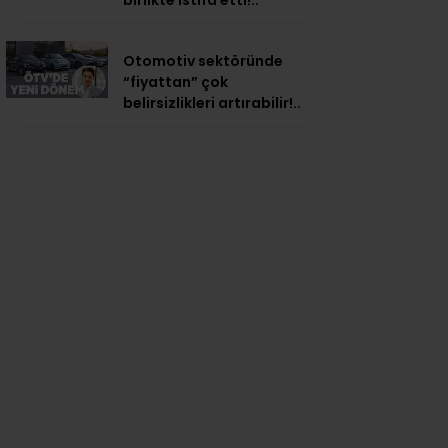
birlikte istifa etti!..
Otomotiv sektöründe
“fiyattan” çok
belirsizlikleri artırabilir!..