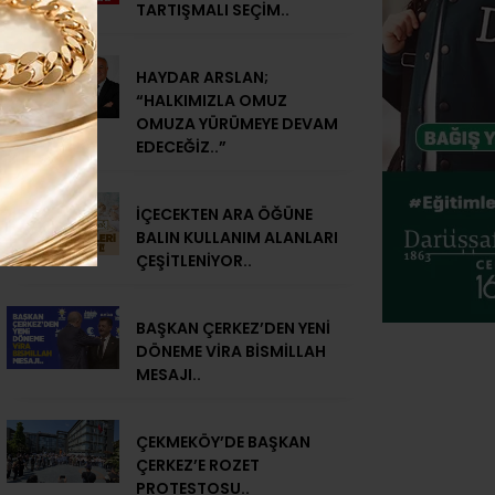
TARTIŞMALI SEÇİM..
HAYDAR ARSLAN;
“HALKIMIZLA OMUZ
OMUZA YÜRÜMEYE DEVAM
EDECEĞİZ..”
İÇECEKTEN ARA ÖĞÜNE
BALIN KULLANIM ALANLARI
ÇEŞİTLENİYOR..
BAŞKAN ÇERKEZ’DEN YENİ
DÖNEME VİRA BİSMİLLAH
MESAJI..
ÇEKMEKÖY’DE BAŞKAN
ÇERKEZ’E ROZET
PROTESTOSU..