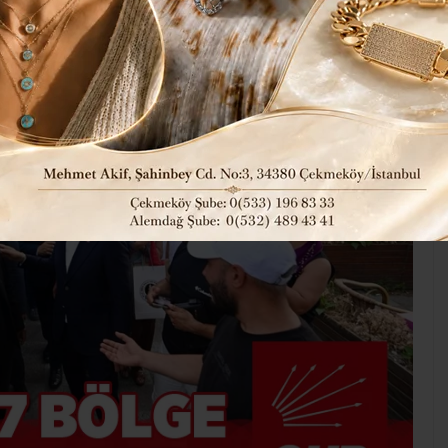
360
Güncel
Siyaset