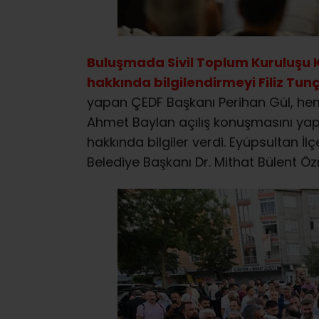
Buluşmada Sivil Toplum Kuruluşu 
hakkında bilgilendirmeyi Filiz Tun
yapan ÇEDF Başkanı Perihan Gül, hemş
Ahmet Baylan açılış konuşmasını ya
hakkında bilgiler verdi. Eyüpsultan İ
Belediye Başkanı Dr. Mithat Bülent Ö