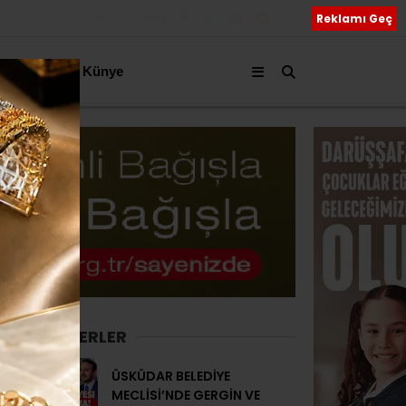
Bizi Takip Edin
Reklamı Geç
akkımızda
Künye
SON HABERLER
ÜSKÜDAR BELEDİYE
MECLİSİ’NDE GERGİN VE