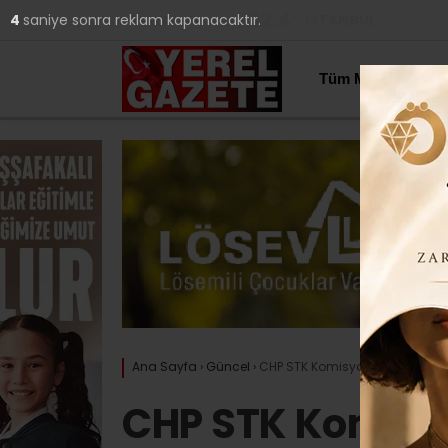
32.4
°
İSTANBUL
3
saniye sonra reklam kapanacaktır.
YAZARLAR
Tüm Manşetler
Ana Sayfa
›
Güncel
›
CHP STK Komisyonu hemşerilerl
CHP STK Komisy