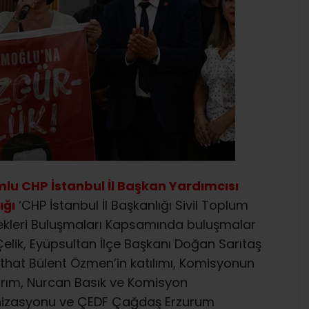
mlu CHP İstanbul İl Başkan Yardımcısı
ığı
‘CHP İstanbul İl Başkanlığı Sivil Toplum
ekleri Buluşmaları Kapsamında buluşmalar
elik, Eyüpsultan İlçe Başkanı Doğan Sarıtaş
ithat Bülent Özmen’in katılımı, Komisyonun
ldırım, Nurcan Basık ve Komisyon
nizasyonu ve ÇEDF Çağdaş Erzurum