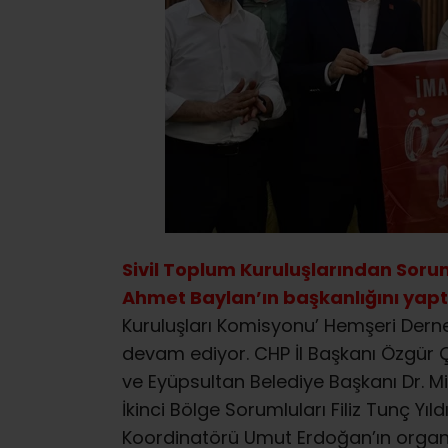
Sivil Toplum Kuruluşlarından Soru
Ahmet Baylan’ın başkanlığını yapt
Kuruluşları Komisyonu’ Hemşeri Dern
devam ediyor. CHP İl Başkanı Özgür Ç
ve Eyüpsultan Belediye Başkanı Dr. M
İkinci Bölge Sorumluları Filiz Tunç Yı
Koordinatörü Umut Erdoğan’ın orga