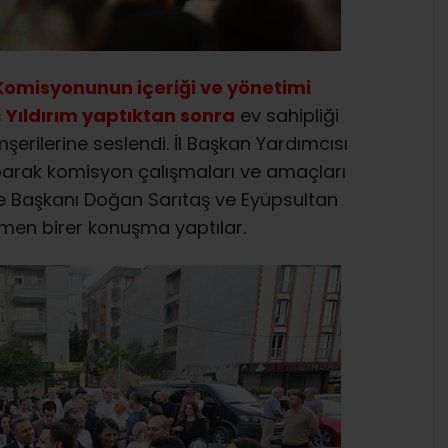
Komisyonunun içeriği ve yönetimi
ç Yıldırım yaptıktan sonra
ev sahipliği
erilerine seslendi. İl Başkan Yardımcısı
parak komisyon çalışmaları ve amaçları
lçe Başkanı Doğan Sarıtaş ve Eyüpsultan
zmen birer konuşma yaptılar.