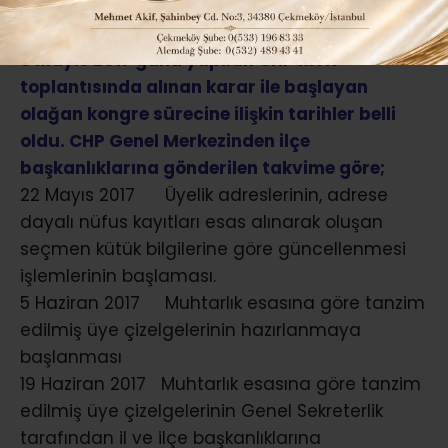
3 Mayıs 2017 günü yapılan CHP MYK
toplantısında alınan karar ile başlayan
olağan kongre sürecine ilişkin tarihler belli
oldu. CHP Genel Merkezinden ilçe
başkanlıklarına gönderilen takvime göre;
22 Mayıs 2017 Üyelik adreslerinin, adrese
dayalı nüfus kayıtları esas alınarak oluşan
seçmen kütük bilgilerine göre güncellenmesi
işlemlerinin başlaması.
5 Haziran 2017 Muhtarlık esasına göre tanzim
edilmiş üye çizelgelerinin hazırlanmaya
başlanması
19 Haziran 2017 Muhtarlık esasına göre tanzim
edilmiş üye çizelgelerinin Genel Sekreterlik
tarafından il ve ilçe başkanlıklarına