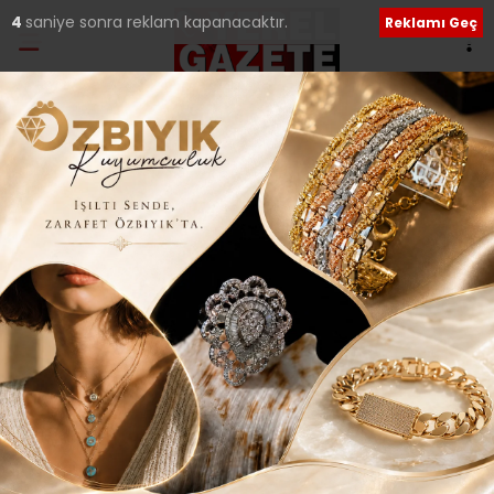
3
saniye sonra reklam kapanacaktır.
Reklamı Geç
Ana Sayfa
›
Siyaset
CHP’DE KONGRELER İÇİN
TAKVİM BELLİ OLDU..
Giriş: 10-05-2017 23:59
203
Siyaset
Yerel Haberler
ABONE OL