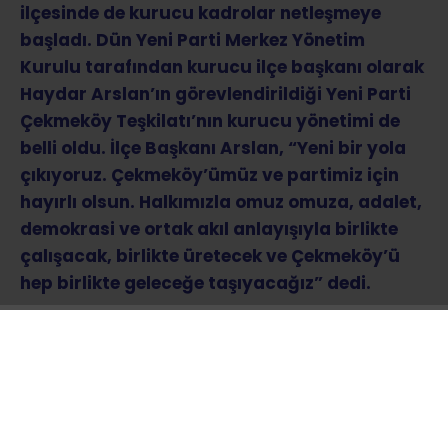
ilçesinde de kurucu kadrolar netleşmeye
başladı. Dün Yeni Parti Merkez Yönetim
Kurulu tarafından kurucu ilçe başkanı olarak
Haydar Arslan’ın görevlendirildiği Yeni Parti
Çekmeköy Teşkilatı’nın kurucu yönetimi de
belli oldu. İlçe Başkanı Arslan, “Yeni bir yola
çıkıyoruz. Çekmeköy’ümüz ve partimiz için
hayırlı olsun. Halkımızla omuz omuza, adalet,
demokrasi ve ortak akıl anlayışıyla birlikte
çalışacak, birlikte üretecek ve Çekmeköy’ü
hep birlikte geleceğe taşıyacağız” dedi.