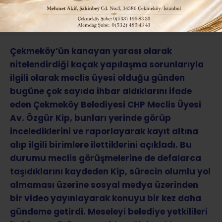
ABONE OL
Çekmeköy’ün kanayan yarası olarak
nitelendirdiği kaçak yapılaşma sorunlarıyla
ilgili olarak meclis üyesi olduğu günden
bugüne çok sayıda ihbar aldıklarını ifade
eden Çekmeköy Belediyesi CHP Meclis Üyesi
Av. Özgür Kip, bunları yerinde görüp
incelediklerini ve raporlayarak kayıt altına
alıp ilgili birimlere ilettiklerini açıkladı. Bu
durumu meclis görüşmelerine de defalarca
taşıdıklarını kaydeden Kip, sürecin olumlu yol
almaması üzerine sosyal medya üzerinden
bir video yayınlayarak konuyu bir kez daha
gündeme getirdi. Meseleyi belediye yetkilileri