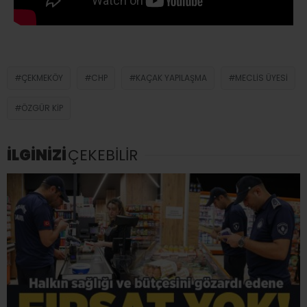
ÇEKMEKÖY
CHP
KAÇAK YAPILAŞMA
MECLIS ÜYESI
ÖZGÜR KIP
İLGİNİZİ
ÇEKEBİLİR