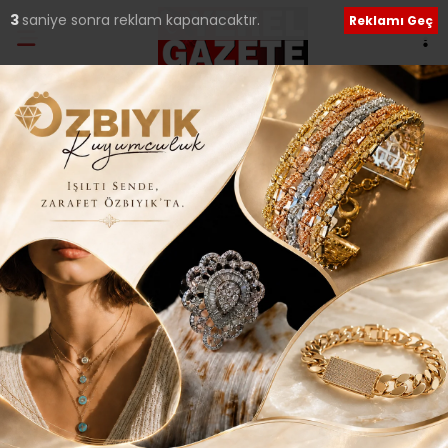
2
saniye sonra reklam kapanacaktır.
Reklamı Geç
Ana Sayfa
›
Tüm Manşetler
CHP’Lİ MECLİS ÜYESİ
KİP’TEN KAÇAK
YAPILAŞMA UYARISI..
Giriş: 30-08-2023 17:34
323
Tüm Manşetler