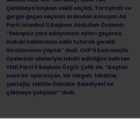
Meclisi’nde, CHP’nin adayı Sibel Tan
Çetinkaya başkan vekili seçildi. Tartışmalı ve
gergin geçen seçimin ardından konuşan AK
Parti İstanbul İl Başkanı Abdullah Özdemir,
“Sebepsiz yere adayımızın oyları geçersiz.
Hukuki haklarımızı saklı tutarak gerekli
itirazlarımızı yaptık” dedi. CHP’li bazı meclis
üyelerinin aileleriyle tehdit edildiğini belirten
YENİ Parti İl Başkanı Özgür Çelik de, “Baştan
sona bir operasyon, bir tezgah, tehditle,
şantajla, teklifle Üsküdar Belediyesi’ne
çökmeye çalıştılar” dedi.