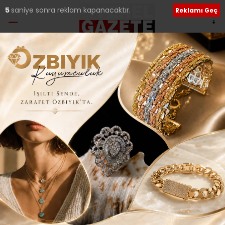
4
saniye sonra reklam kapanacaktır.
Reklamı Geç
Ana Sayfa
›
Siyaset
CHP’NİN 1. BÖLGE ADAY
LİSTESİ SON ŞEKLİNİ
ALDI..
Giriş: 06-04-2015 23:43
218
Siyaset
Tüm Manşetler
Güncelleme: 14-02-2018 14:43