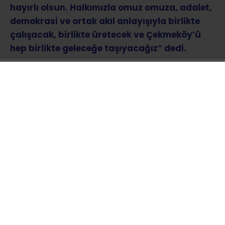
hayırlı olsun. Halkımızla omuz omuza, adalet,
demokrasi ve ortak akıl anlayışıyla birlikte
çalışacak, birlikte üretecek ve Çekmeköy’ü
hep birlikte geleceğe taşıyacağız” dedi.