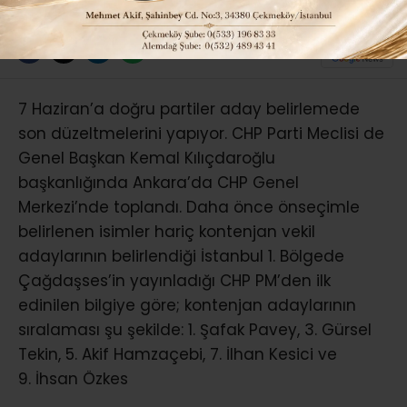
ABONE OL
7 Haziran’a doğru partiler aday belirlemede
son düzeltmelerini yapıyor. CHP Parti Meclisi de
Genel Başkan Kemal Kılıçdaroğlu
başkanlığında Ankara’da CHP Genel
Merkezi’nde toplandı. Daha önce önseçimle
belirlenen isimler hariç kontenjan vekil
adaylarının belirlendiği İstanbul 1. Bölgede
Çağdaşses’in yayınladığı CHP PM’den ilk
edinilen bilgiye göre; kontenjan adaylarının
sıralaması şu şekilde: 1. Şafak Pavey, 3. Gürsel
Tekin, 5. Akif Hamzaçebi, 7. İlhan Kesici ve
9. İhsan Özkes