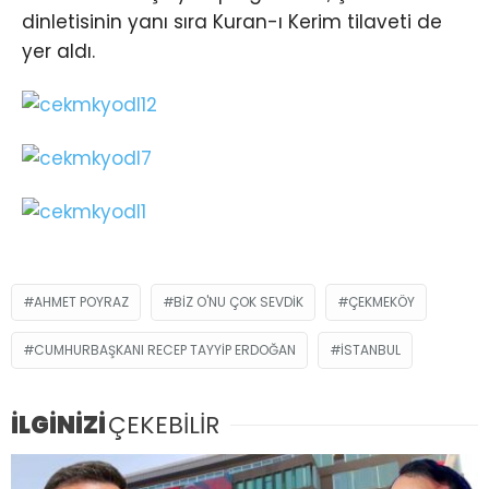
dinletisinin yanı sıra Kuran-ı Kerim tilaveti de
yer aldı.
AHMET POYRAZ
BIZ O'NU ÇOK SEVDIK
ÇEKMEKÖY
CUMHURBAŞKANI RECEP TAYYIP ERDOĞAN
İSTANBUL
İLGİNİZİ
ÇEKEBİLİR