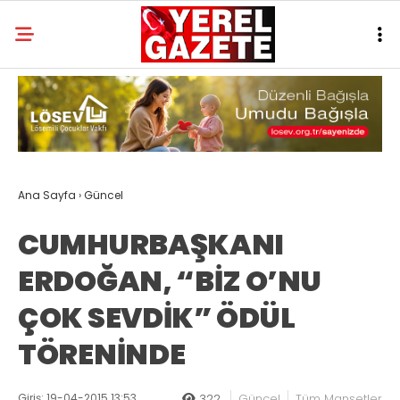
Ana Sayfa
›
Güncel
CUMHURBAŞKANI
ERDOĞAN, “BİZ O’NU
ÇOK SEVDİK” ÖDÜL
TÖRENİNDE
Giriş: 19-04-2015 13:53
322
Güncel
Tüm Manşetler