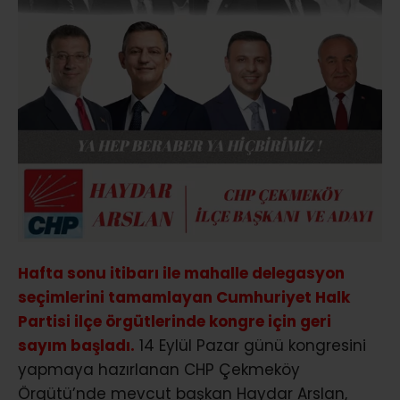
Hafta sonu itibarı ile mahalle delegasyon
seçimlerini tamamlayan Cumhuriyet Halk
Partisi ilçe örgütlerinde kongre için geri
sayım başladı.
14 Eylül Pazar günü kongresini
yapmaya hazırlanan CHP Çekmeköy
Örgütü’nde mevcut başkan Haydar Arslan,