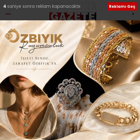
2
saniye sonra reklam kapanacaktır.
Reklamı Geç
Ana Sayfa
›
Siyaset
“DAHA BÜYÜK
BAŞARILARA İMZA
ATMAK İÇİN GÖREVE
TALİBİM..”
Giriş: 26-08-2025 22:54
338
Siyaset
Tüm Manşetler