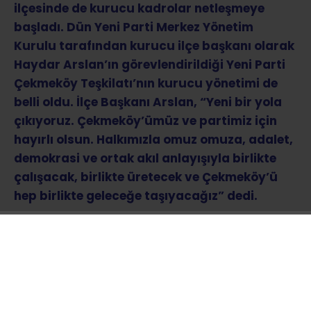
ilçesinde de kurucu kadrolar netleşmeye
başladı. Dün Yeni Parti Merkez Yönetim
Kurulu tarafından kurucu ilçe başkanı olarak
Haydar Arslan’ın görevlendirildiği Yeni Parti
Çekmeköy Teşkilatı’nın kurucu yönetimi de
belli oldu. İlçe Başkanı Arslan, “Yeni bir yola
çıkıyoruz. Çekmeköy’ümüz ve partimiz için
hayırlı olsun. Halkımızla omuz omuza, adalet,
demokrasi ve ortak akıl anlayışıyla birlikte
çalışacak, birlikte üretecek ve Çekmeköy’ü
hep birlikte geleceğe taşıyacağız” dedi.