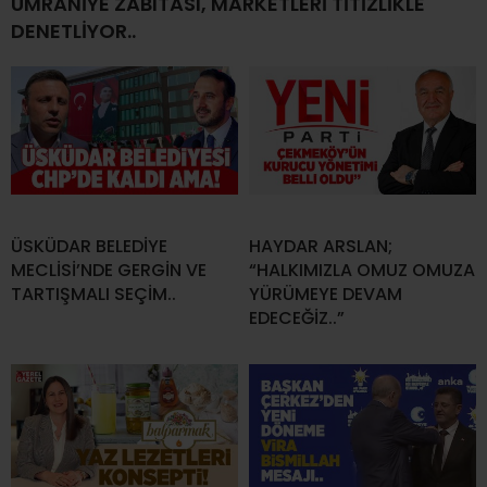
ÜMRANİYE ZABITASI, MARKETLERİ TİTİZLİKLE
DENETLİYOR..
ÜSKÜDAR BELEDİYE
HAYDAR ARSLAN;
MECLİSİ’NDE GERGİN VE
“HALKIMIZLA OMUZ OMUZA
TARTIŞMALI SEÇİM..
YÜRÜMEYE DEVAM
EDECEĞİZ..”